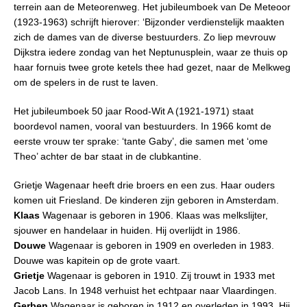
terrein aan de Meteorenweg. Het jubileumboek van De Meteoor
(1923-1963) schrijft hierover: ‘Bijzonder verdienstelijk maakten
zich de dames van de diverse bestuurders. Zo liep mevrouw
Dijkstra iedere zondag van het Neptunusplein, waar ze thuis op
haar fornuis twee grote ketels thee had gezet, naar de Melkweg
om de spelers in de rust te laven.
Het jubileumboek 50 jaar Rood-Wit A (1921-1971) staat
boordevol namen, vooral van bestuurders. In 1966 komt de
eerste vrouw ter sprake: ‘tante Gaby’, die samen met ‘ome
Theo’ achter de bar staat in de clubkantine.
Grietje Wagenaar heeft drie broers en een zus. Haar ouders
komen uit Friesland. De kinderen zijn geboren in Amsterdam.
Klaas
Wagenaar is geboren in 1906. Klaas was melkslijter,
sjouwer en handelaar in huiden. Hij overlijdt in 1986.
Douwe
Wagenaar is geboren in 1909 en overleden in 1983.
Douwe was kapitein op de grote vaart.
Grietje
Wagenaar is geboren in 1910. Zij trouwt in 1933 met
Jacob Lans. In 1948 verhuist het echtpaar naar Vlaardingen.
Gerben
Wagenaar is geboren in 1912 en overleden in 1993. Hij