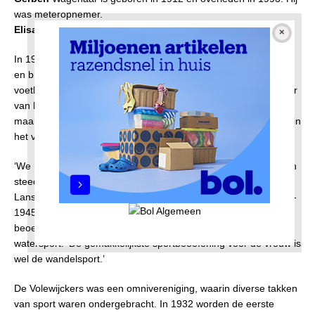
was meteropnemer.
Elisabeth
Wagenaar is geboren in 1917 en trouwt in 1940.
In 1934 wordt Klaas Wagenaar commissaris bij de Volewijckers
en broer Douwe wordt in 1935 voorzitter. In de jaren dertig
voetbalt Gerben Wagenaar in het eerste elftal. Hij is aanvoerder
van het team. De bloeitijd van de Volewijckers in de oorlog
maakt Gerben niet mee. Wagenaar vervult een prominente rol in
het verzet dat de CPN, waarvan hij lid is, wordt georganiseerd.
‘We mogen ons verheugen, dat ook onze arbeidersmeisjes zich
steeds meer tot de sport aangetrokken voelen’, schrijft Griet
Lans-Wagenaar in het jubileumboek van de Volewijckers (1920-
1945). Ze noemt de sporten die meisjes en vrouwen kunnen
beoefenen: atletiek, gymnastiek, handbal, turnen, wandelen en
watersport. ‘De gemakkelijkste sportbeoefening voor de vrouw is
wel de wandelsport.’
De Volewijckers was een omnivereniging, waarin diverse takken
van sport waren ondergebracht. In 1932 worden de eerste