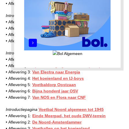
• Aflevering 6:
Volewijckers landkampioen
Introductiepagina
Clubs Noord-Oost tot 1945
•
Aflevering 1:
VVA, RKVVA, Rood-Wit A
• Aflevering 2:
MVZ en KMVZ, hand- en hoofdarbeiders
• Aflevering 3:
Schellingwoude en BPC
• Aflevering 4:
De voetbalclubs van Blauwe Zand
Introductiepagina
Clubs Noord-West tot 1945
•
Aflevering 1:
Voetbalvereniging Buiksloot (1922)
• Aflevering 2:
Sportvereniging de Meteoor (1923)
• Aflevering 3:
Van Electra naar Energia
• Aflevering 4:
Het koeienland en IJ-boys
• Aflevering 5:
Voetbaldorp Oostzaan
• Aflevering 6:
Bijna honderd jaar OSV
• Aflevering 7:
Van NOS en Flora naar CNF
Introductiepagina
Voetbal Noord algemeen tot 1945
•
Aflevering 1:
Einde Meerpad, het oude DWV-terrein
• Aflevering 2:
De Noord-Amsterdammer
• Aflevering 3:
Voetballen op het koeienland