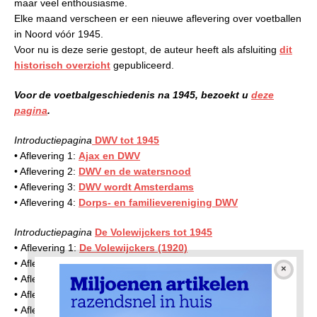
maar veel enthousiasme.
Elke maand verscheen er een nieuwe aflevering over voetballen
in Noord vóór 1945.
Voor nu is deze serie gestopt, de auteur heeft als afsluiting
dit
historisch overzicht
gepubliceerd.
Voor de voetbalgeschiedenis na 1945, bezoekt u
deze
pagina
.
Introductiepagina
DWV tot 1945
• Aflevering 1:
Ajax en DWV
• Aflevering 2:
DWV en de watersnood
• Aflevering 3:
DWV wordt Amsterdams
• Aflevering 4:
Dorps- en familievereniging DWV
Introductiepagina
De Volewijckers tot 1945
•
Aflevering 1:
De Volewijckers (1920)
• Aflevering 2:
Voorzitter Douwe Wagenaar
• Aflevering 3:
Vrouwen gaan ook sporten
• Aflevering 4:
De jeugd bij de Volewijckers
• Aflevering 5:
De opmars van de Volewijckers