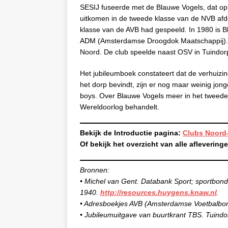
SESIJ fuseerde met de Blauwe Vogels, dat op
uitkomen in de tweede klasse van de NVB afde
klasse van de AVB had gespeeld. In 1980 is 
ADM (Amsterdamse Droogdok Maatschappij). 
Noord. De club speelde naast OSV in Tuindo
Het jubileumboek constateert dat de verhuizin
het dorp bevindt, zijn er nog maar weinig jongen
boys. Over Blauwe Vogels meer in het tweede
Wereldoorlog behandelt.
Bekijk de Introductie pagina:
Clubs Noord-
Of bekijk het overzicht van alle afleveringe
Bronnen:
• Michel van Gent. Databank Sport; sportbond
1940.
http://resources.huygens.knaw.nl
.
• Adresboekjes AVB (Amsterdamse Voetbalbo
• Jubileumuitgave van buurtkrant TBS. Tuindorp