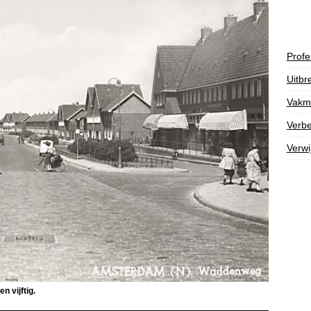
Profe
Uitbr
Vakm
Verbe
Verwi
 vijftig.