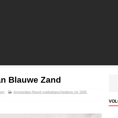
an Blauwe Zand
com
Amsterdam-Noord voetbalgeschiedenis tot 1945
,
VOL