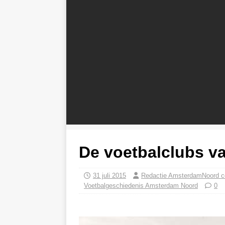
De voetbalclubs v
31 juli 2015
Redactie AmsterdamNoord 
Voetbalgeschiedenis Amsterdam Noord
0