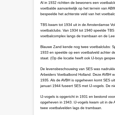
Al in 1932 richtten de bewoners een voetbalcl
voetbalde aanvankelijk op het terrein van ABIM
bespeelde het achterste veld van het voetbal
TBS kwam tot 1934 uit in de Amsterdamse Vo
voetbalclubs. Van 1934 tot 1940 speelde TBS
voetbalcomplex langs de trambaan en de Le
Blauwe Zand kende nog twee voetbalclubs: Spor
1933 en speelde op een voetbalveld achter de
staat. (Op die locatie heeft ook IJ-boys gespe
De levensbeschouwing van SES was nadrukkeli
Arbeiders Voetbalbond Holland. Deze AVBH was
1935. Als de AVBH is opgeheven komt SES uit 
januari 1944 fuseert SES met IJ-vogels. De n
IJ-vogels is opgericht in 1931 en bestond voo
opgeheven in 1943. IJ-vogels kwam uit in de 
twee voetbalvelden lags de trambaan.