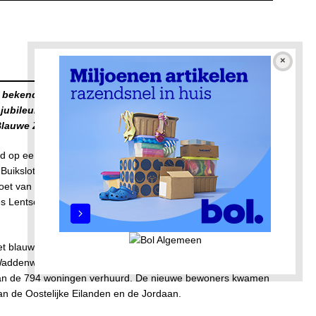
 bekend als Blauwe Zand, 50 jaar. De buurtkrant van het
jubileumboek, waarin allerlei herinneringen worden
Blauwe Zand.
d op een apart gedeelte van de Buikslotermeerpolder,
Buiksloterdijk. De grens aan de noordkant werd gevormd
oet van de Buikslotermeerdijk. In het weiland, aan de
es Lentsch. De werf werd aan het eind van de jaren twintig
et blauwachtig zand. Het nieuwe tuindorp werd tussen 1930
addenweg en kreeg twee officiële namen: Tuindorp Buiksloot
van de 794 woningen verhuurd. De nieuwe bewoners kwamen
van de Oostelijke Eilanden en de Jordaan.