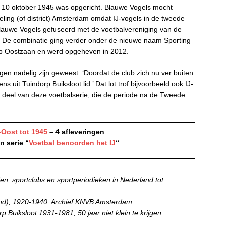
 10 oktober 1945 was opgericht. Blauwe Vogels mocht
ling (of district) Amsterdam omdat IJ-vogels in de tweede
Blauwe Vogels gefuseerd met de voetbalvereniging van de
De combinatie ging verder onder de nieuwe naam Sporting
rp Oostzaan en werd opgeheven in 2012.
gen nadelig zijn geweest. ‘Doordat de club zich nu ver buiten
s uit Tuindorp Buiksloot lid.’ Dat lot trof bijvoorbeeld ook IJ-
 deel van deze voetbalserie, die de periode na de Tweede
Oost tot 1945
– 4 afleveringen
n serie “
Voetbal benoorden het IJ
“
en, sportclubs en sportperiodieken in Nederland tot
nd), 1920-1940. Archief KNVB Amsterdam.
 Buiksloot 1931-1981; 50 jaar niet klein te krijgen.