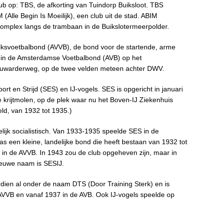
ub op: TBS, de afkorting van Tuindorp Buiksloot. TBS
 (Alle Begin Is Moeilijk), een club uit de stad. ABIM
complex langs de trambaan in de Buikslotermeerpolder.
lksvoetbalbond (AVVB), de bond voor de startende, arme
 in de Amsterdamse Voetbalbond (AVB) op het
euwarderweg, op de twee velden meteen achter DWV.
t en Strijd (SES) en IJ-vogels. SES is opgericht in januari
 krijtmolen, op de plek waar nu het Boven-IJ Ziekenhuis
eld, van 1932 tot 1935.)
jk socialistisch. Van 1933-1935 speelde SES in de
 een kleine, landelijke bond die heeft bestaan van 1932 tot
in de AVVB. In 1943 zou de club opgeheven zijn, maar in
ieuwe naam is SESIJ.
rdien al onder de naam DTS (Door Training Sterk) en is
AVVB en vanaf 1937 in de AVB. Ook IJ-vogels speelde op