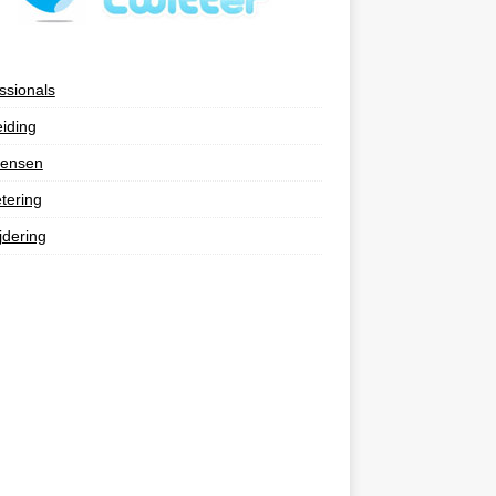
ssionals
eiding
ensen
tering
jdering