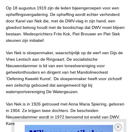
Op 18 augustus 1919 zijn de leden bijeengeroepen voor een
opheffingsvergadering. De opheffing wordt echter verhinderd
door Karel van Nek die, met de DWV-vlag in zijn hand, een
gloedvol betoog houdt met de boodschap dat DWV moet blijven
bestaan. Medeoprichters Frits Kok, Piet Brouwer en Piet Stek
steunen zijn initiatief.
Van Nek is sloepenmaker, waarschijnlijk op de werf van Gijs de
Vries Lentsch aan de Ringvaart. De socialistische
Nieuwendammer is lid van een toneelvereniging voor
geheelonthouders en dirigent van het Mandolineorkest
‘Oefening Kweekt Kunst’. De sloepenmaker heeft voor zichzelf
een zeilschip gebouwd dat aangemeerd ligt bij
watersportvereniging De Watergeuzen.
Van Nek is in 1926 getrouwd met Anna Maria Spiering, geboren
in 1904. Ze krijgen twee dochters. De bescheiden
Nieuwendammer wordt in 1972 benoemd tot erelid van DWV.
Karel van Nek overlijdt in 1984.