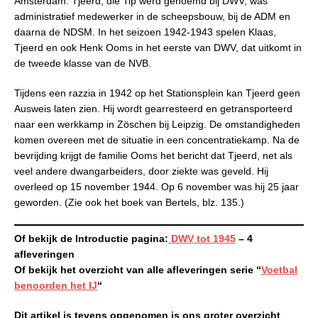
Amsterdam. Tjeerd, die Tip werd genoemd bij DWV, was
administratief medewerker in de scheepsbouw, bij de ADM en
daarna de NDSM. In het seizoen 1942-1943 spelen Klaas,
Tjeerd en ook Henk Ooms in het eerste van DWV, dat uitkomt in
de tweede klasse van de NVB.
Tijdens een razzia in 1942 op het Stationsplein kan Tjeerd geen
Ausweis laten zien. Hij wordt gearresteerd en getransporteerd
naar een werkkamp in Zöschen bij Leipzig. De omstandigheden
komen overeen met de situatie in een concentratiekamp. Na de
bevrijding krijgt de familie Ooms het bericht dat Tjeerd, net als
veel andere dwangarbeiders, door ziekte was geveld. Hij
overleed op 15 november 1944. Op 6 november was hij 25 jaar
geworden. (Zie ook het boek van Bertels, blz. 135.)
Of bekijk de Introductie pagina:
DWV tot 1945
– 4
afleveringen
Of bekijk het overzicht van alle afleveringen serie “
Voetbal
benoorden het IJ
“
Dit artikel is tevens opgenomen is ons groter overzicht