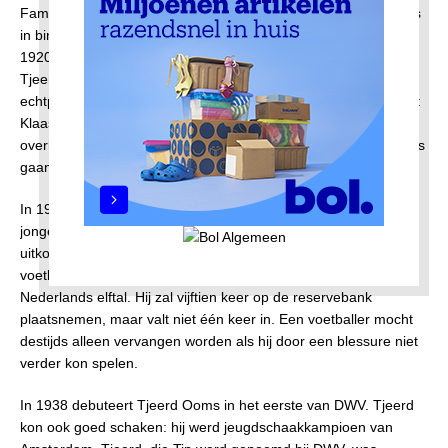
Families als Sinkeldam en Ooms nemen een prominente plaats
in binnen de voetbalclub. Timmerman Hendrik Ooms (1890-
1920) is gehuwd met Aukje de Boorder (1881-1962), zus van
Tjeerd de Boorder, een van de oprichters van DWV. Het
echtpaar krijgt drie zoons, die in Nieuwendam worden geboren:
Klaas in 1917, Tjeerd in 1919 en Henk in 1920. Vader Hendrik
overlijdt op jonge leeftijd. De zonen mogen van hun moeder pas
gaan voetballen als zij het mulo-diploma hebben behaald.
In 1933 maken de neven Dries de Boorder en Klaas Ooms als
jongeling hun debuut in het eerste seniorenelftal van DWV, dat
uitkomt in de derde klasse van de NVB. Beiden hebben
voetbaltalent. Klaas Ooms wordt in 1938 uitgenodigd voor het
Nederlands elftal. Hij zal vijftien keer op de reservebank
plaatsnemen, maar valt niet één keer in. Een voetballer mocht
destijds alleen vervangen worden als hij door een blessure niet
verder kon spelen.
In 1938 debuteert Tjeerd Ooms in het eerste van DWV. Tjeerd
kon ook goed schaken: hij werd jeugdschaakkampioen van