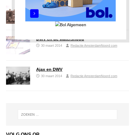
DWV wordt Amsterdams
28 april 2014
Redactie AmsterdamNoord com
DWV en de watersnood
30 maart 2014
Redactie AmsterdamNoord com
Ajax en DWV
30 maart 2014
Redactie AmsterdamNoord com
VOLG ONS OP