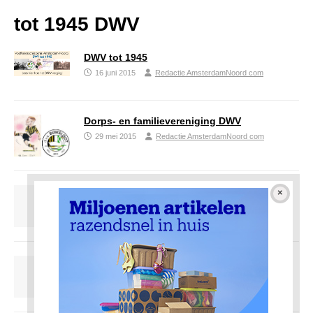
tot 1945 DWV
DWV tot 1945
16 juni 2015
Redactie AmsterdamNoord com
Dorps- en familievereniging DWV
29 mei 2015
Redactie AmsterdamNoord com
Langs de trambaan, achter DWV
29 oktober 2014
Redactie AmsterdamNoord com
Einde Meerpad, het oude DWV-terrein
29 september 2014
Redactie AmsterdamNoord com