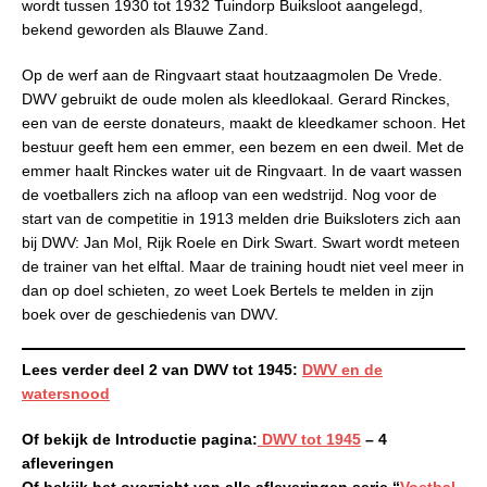
wordt tussen 1930 tot 1932 Tuindorp Buiksloot aangelegd,
bekend geworden als Blauwe Zand.
Op de werf aan de Ringvaart staat houtzaagmolen De Vrede.
DWV gebruikt de oude molen als kleedlokaal. Gerard Rinckes,
een van de eerste donateurs, maakt de kleedkamer schoon. Het
bestuur geeft hem een emmer, een bezem en een dweil. Met de
emmer haalt Rinckes water uit de Ringvaart. In de vaart wassen
de voetballers zich na afloop van een wedstrijd. Nog voor de
start van de competitie in 1913 melden drie Buiksloters zich aan
bij DWV: Jan Mol, Rijk Roele en Dirk Swart. Swart wordt meteen
de trainer van het elftal. Maar de training houdt niet veel meer in
dan op doel schieten, zo weet Loek Bertels te melden in zijn
boek over de geschiedenis van DWV.
Lees verder deel 2 van
DWV tot 1945:
DWV en de
watersnood
Of bekijk de Introductie pagina:
DWV tot 1945
– 4
afleveringen
Of bekijk het overzicht van alle afleveringen serie “
Voetbal