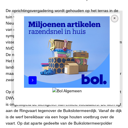
De oprichtingsvergadering wordt gehouden op het terras in de
tuin van kruidenier Willem Hoek (1872-1947),
Nieuwendammerdijk 6, vlakbij de Meeuwenlaan. Hoek blijft een
van de vertrouwensfiguren voor de jongens. Er zijn meer
sympathisanten die het jonge club op weg helpen: Piet Plat,
visser uit Schellingwoude, zorgt voor echte doelnetten. De naam
NVC wordt vervangen door DWV, Door Wilskracht Verkregen.
De nieuwe naam is afgekeken van een fanfarecorps uit Beets.
Het tenue met geel-zwarte strepen wordt overgenomen van
landskampioen HVV uit Den Haag. Eerst zijn de broekjes wit,
maar na protest van de wassende moeders wordt gekozen voor
zwart
Op de sloepenwerf van Gijs de Vries Lentsch (1879-1967) huurt
DWV een weiland voor 150 gulden per jaar. De sloepenbouwer
is ongetwijfeld de werkgever van enkele voetballers. De werf ligt
aan de Ringvaart tegenover de Buikslotermeerdijk. Vanaf de dijk
is de werf bereikbaar via een hoge houten voetbrug over de
vaart. Op dat aparte gedeelte van de Buikslotermeerpolder