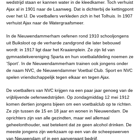
wedstrijd staan er kannen water in de kleedkamer. Toch verhuist
Ajax al in 1901 naar de Laanweg. Dat is dichterbij de kettingpont
over het IJ. De voetballers verkleden zich in het Tolhuis. In 1907
verhuist Ajax naar de Watergraafsmeer.
In de Nieuwendammerham oefenen rond 1910 schooljongens
uit Buiksloot op de verharde zandgrond die later bebouwd
wordt: in 1917 ligt daar het Kraaienplein. Ze zijn lid van
gymnastiekvereniging Sparta en hun voetbalafdeling noemen ze
‘Sport’. In de Nieuwendammerham trainen ook jongens onder
de naam NVC, de Nieuwendammer Voetbal Club. Sport en NVC
spelen vriendschappelijk tegen elkaar en tegen Ajax.
De voetballers van NVC krijgen na een paar jaar genoeg van de
vrijblijvende oefenwedstrijden. Op zondagmiddag 12 mei 1912
komen dertien jongens bijeen om een voetbalclub op te richten.
Ze zijn tussen de 15 en 18 jaar en wonen in Nieuwendam. De
oprichters zijn van alle gezindten, maar wel allemaal
geheelonthouder, wat betekent dat ze geen alcohol drinken. De
meeste jongens zijn werkzaam op een van de scheepswerven
van Nieuwendam of in een aanverwant bedrijf.