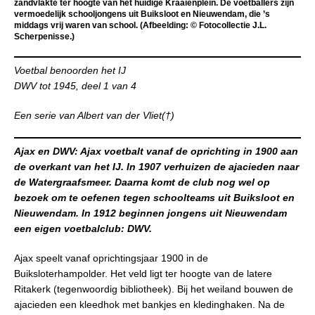
zandvlakte ter hoogte van het huidige Kraaienplein. De voetballers zijn
vermoedelijk schooljongens uit Buiksloot en Nieuwendam, die ’s
middags vrij waren van school. (Afbeelding: © Fotocollectie J.L.
Scherpenisse.)
Voetbal benoorden het IJ
DWV tot 1945, deel 1 van 4
Een serie van Albert van der Vliet(†)
Ajax en DWV:
Ajax voetbalt vanaf de oprichting in 1900 aan
de overkant van het IJ. In 1907 verhuizen de ajacieden naar
de Watergraafsmeer. Daarna komt de club nog wel op
bezoek om te oefenen tegen schoolteams uit Buiksloot en
Nieuwendam. In 1912 beginnen jongens uit Nieuwendam
een eigen voetbalclub: DWV.
Ajax speelt vanaf oprichtingsjaar 1900 in de
Buiksloterhampolder. Het veld ligt ter hoogte van de latere
Ritakerk (tegenwoordig bibliotheek). Bij het weiland bouwen de
ajacieden een kleedhok met bankjes en kledinghaken. Na de