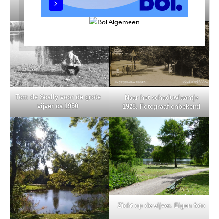
Zo lag ‘ie. Eigen foto’s uit
raam Adelaarsweg
raam Adelaarsweg
Tom de Scally voor de grote
Naar het schaduwlaantje
vijver ca 1950
1928. Fotograaf onbekend
Zicht op de vijver. Eigen foto