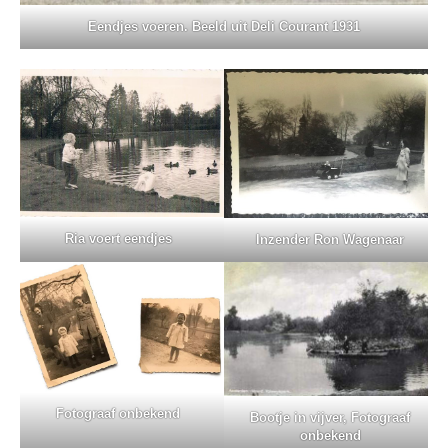
Eendjes voeren. Beeld uit Deli Courant 1931
Ria voert eendjes
Inzender Ron Wagenaar
Fotograaf onbekend
Bootje in vijver, Fotograaf
onbekend