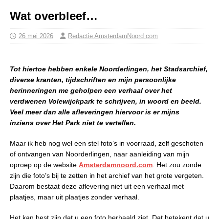
Wat overbleef…
26 mei 2026
Redactie AmsterdamNoord com
Tot hiertoe hebben enkele Noorderlingen, het Stadsarchief,
diverse kranten, tijdschriften en mijn persoonlijke
herinneringen me geholpen een verhaal over het
verdwenen Volewijckpark te schrijven, in woord en beeld.
Veel meer dan alle afleveringen hiervoor is er mijns
inziens over Het Park niet te vertellen.
Maar ik heb nog wel een stel foto’s in voorraad, zelf geschoten
of ontvangen van Noorderlingen, naar aanleiding van mijn
oproep op de website
Amsterdamnoord.com
. Het zou zonde
zijn die foto’s bij te zetten in het archief van het grote vergeten.
Daarom bestaat deze aflevering niet uit een verhaal met
plaatjes, maar uit plaatjes zonder verhaal.
Het kan best zijn dat u een foto herhaald ziet. Dat betekent dat u