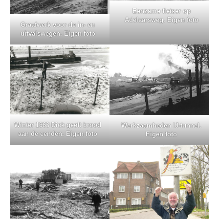
Eenzame fietser op
Adelaarsweg. Eigen foto
Graafwerk voor de in- en
uitvalswegen. Eigen foto
Winter 1963 Dick geeft brood
Werkzaamheden IJ-tunnel.
aan de eenden. Eigen foto
Eigen foto