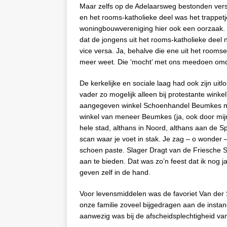
Maar zelfs op de Adelaarsweg bestonden vers
en het rooms-katholieke deel was het trappet
woningbouwvereniging hier ook een oorzaak. Di
dat de jongens uit het rooms-katholieke deel
vice versa. Ja, behalve die ene uit het roomse
meer weet. Die ‘mocht’ met ons meedoen omdat
De kerkelijke en sociale laag had ook zijn uit
vader zo mogelijk alleen bij protestante wink
aangegeven winkel Schoenhandel Beumkes met
winkel van meneer Beumkes (ja, ook door mijn
hele stad, althans in Noord, althans aan de 
scan waar je voet in stak. Je zag – o wonder –
schoen paste. Slager Dragt van de Friesche Sla
aan te bieden. Dat was zo’n feest dat ik nog 
geven zelf in de hand.
Voor levensmiddelen was de favoriet Van der
onze familie zoveel bijgedragen aan de insta
aanwezig was bij de afscheidsplechtigheid van