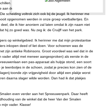
chillen. De grens tussen het overwegend protestantse deel
je aan de Rietzangerweg. Misschien was de ‘andere’
e scheiding voltrok zich ook bij de jeugd. Ik herinner me
 nooit opgenomen werden in onze groep voetballertjes. En
 deel, die ik hier anoniem zal laten omdat ik zijn naam niet
 hij zo goed was. Nu zeg ik: de Cruijff van het park.
lopers op winkelgebied. Ik herinner me dat mijn protestantse
eliers inkopen deed of liet doen. Voor schoenen was de
 zijn antieke Robinsons. Groot voordeel was wel dat in de
 vader altijd met meneer aangesproken) als eerste in de
Spreeuwenlaan een pas-apparaat als hulpje stond, een soort
 je teenbotjes in de schoen, zodat je precies kon zien of de
gerij toonde zijn vrijgevigheid door altijd een plakje worst
jaren daarna slager wilde worden. Dan had ik dat plakjes
 Smalen even verder aan het Spreeuwenpark. Daar heeft
ndhouding van de winkel dat de heer Van der Smalen
 mijn vader. Klasse!