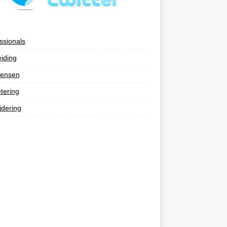
ssionals
eiding
ensen
tering
jdering