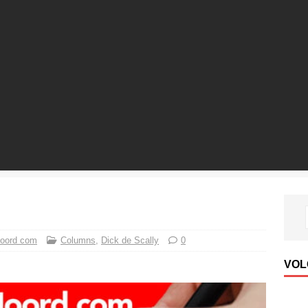
oord com
Columns
,
Dick de Scally
0
VOL