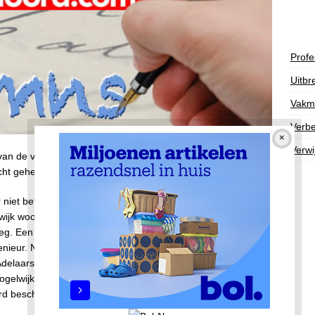
Profe
Uitbr
Vakm
Verbe
Verwi
an de vraag wat je in die uitdrukking onder ‘beter’ verstaat,
lecht geheugen.
niet beter waren is de integratie. Noord was verdeeld in
en wijk woonden overwegend dezelfde type mensen uit een
sweg. Een straat waar veelal kantoormensen woonden,
enieur. Nu is de Adelaarsweg geen wijk en ik heb ook geen
Adelaarsweg en de Meeuwenlaan, maar in mijn herinnering
ogelwijk dus – op het hier omschreven karakter. Bekend is
werd beschouwd.