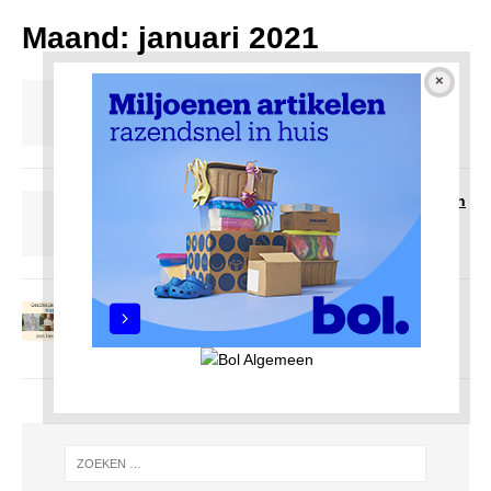
Maand:
januari 2021
Pontje wordt ferry
29 januari 2021
Redactie AmsterdamNoord com
Plotseling stroomde er water door de straten
12 januari 2021
Redactie AmsterdamNoord com
Historische Figuren
8 januari 2021
Redactie AmsterdamNoord com