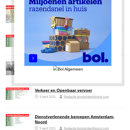
Geschiedenis Amsterdam-Noord
15 april 2021
Redactie AmsterdamNoord com
Ontwikkelingen Amsterdam Noord
13 april 2021
Redactie AmsterdamNoord com
De Fiets van mijn broertje
12 april 2021
Redactie AmsterdamNoord com
Verkeer en Openbaar vervoer
9 april 2021
Redactie AmsterdamNoord com
Dienstverlenende beroepen Amsterdam-
Noord
9 april 2021
Redactie AmsterdamNoord com