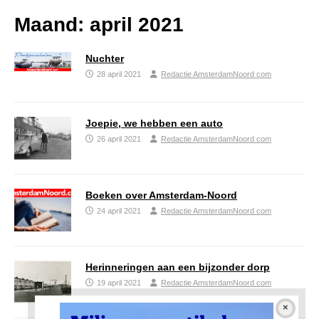
Maand:
april 2021
Nuchter
28 april 2021
Redactie AmsterdamNoord com
Joepie, we hebben een auto
26 april 2021
Redactie AmsterdamNoord com
Boeken over Amsterdam-Noord
24 april 2021
Redactie AmsterdamNoord com
Herinneringen aan een bijzonder dorp
19 april 2021
Redactie AmsterdamNoord com