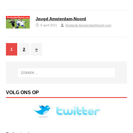
Jeugd Amsterdam-Noord
8 april 2021
Redactie AmsterdamNoord com
1
2
»
VOLG ONS OP