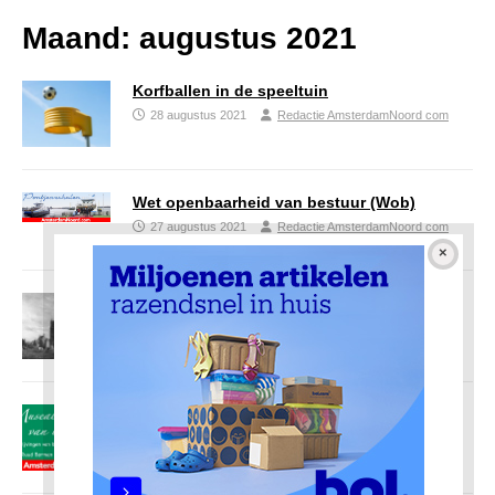
Maand:
augustus 2021
Korfballen in de speeltuin
28 augustus 2021
Redactie AmsterdamNoord com
Wet openbaarheid van bestuur (Wob)
27 augustus 2021
Redactie AmsterdamNoord com
Schilderijen met uitzicht op Ransdorp
23 augustus 2021
Redactie AmsterdamNoord com
Museale objecten van boven het IJ
23 augustus 2021
Redactie AmsterdamNoord com