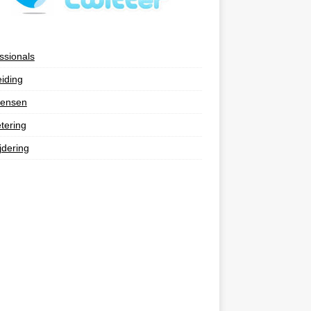
ssionals
eiding
ensen
tering
jdering