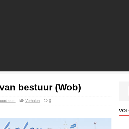
van bestuur (Wob)
oord com
Verhalen
0
VOL