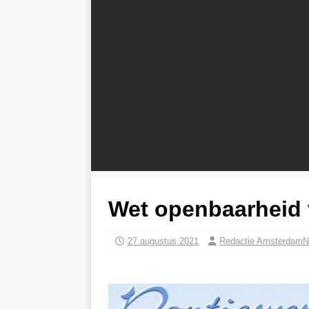
Wet openbaarheid 
27 augustus 2021
Redactie AmsterdamN