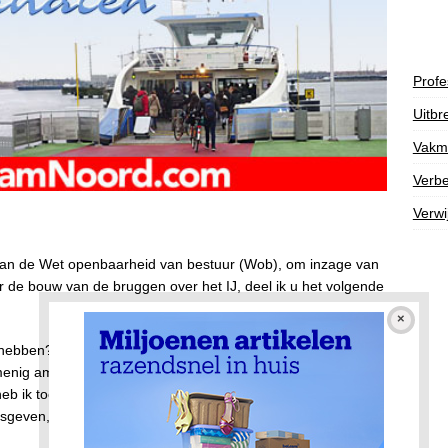
Profe
Uitbr
Vakm
Verbe
Verwi
 aan de Wet openbaarheid van bestuur (Wob), om inzage van
 de bouw van de bruggen over het IJ, deel ik u het volgende
hebben? Enig idee hoeveel tijd en energie dat het ons gaat
menig ambtenaar nu al op zijn of haar tandvlees loopt. Na
heb ik toch besloten om u de gevraagde gegevens te
prijsgeven, omdat het voor een deel om vertrouwelijke