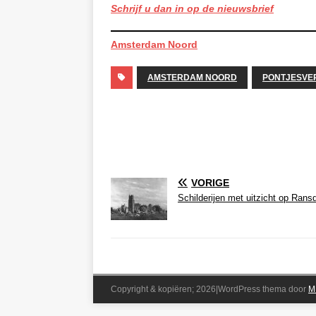
Schrijf u dan in op de nieuwsbrief
Amsterdam Noord
AMSTERDAM NOORD
PONTJESVE
VORIGE
Schilderijen met uitzicht op Rans
Copyright & kopiëren; 2026|WordPress thema door
M