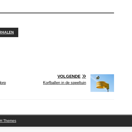
RHALEN
VOLGENDE
dorp
Korfballen in de speeltuin
H Themes