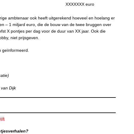
XXXXXXX euro
verige ambtenaar ook heeft uitgerekend hoeveel en hoelang er
oen – 1 miljard euro, die de bouw van de twee bruggen over
liefst X pontjes per dag voor de duur van XX jaar. Ook die
bby, niet prijsgeven.
n geïnformeerd.
atie)
van Dijk
ijk
ntjesverhalen?