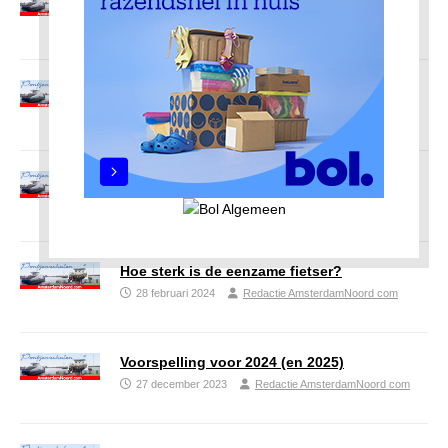
27 september 2024
Redactie AmsterdamNoord com
Dame op hakken
28 augustus 2024
Redactie AmsterdamNoord com
Het pontje naar Preveli
1 juli 2024
Redactie AmsterdamNoord com
Hoe sterk is de eenzame fietser?
28 februari 2024
Redactie AmsterdamNoord com
Voorspelling voor 2024 (en 2025)
27 december 2023
Redactie AmsterdamNoord com