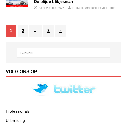
De blijde blikjesman
28 november 2023
Redactie AmsterdamNoord com
1
2
…
8
»
VOLG ONS OP
Professionals
Uitbreiding