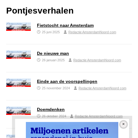
Pontjesverhalen
Fietstocht naar Amsterdam
25 juni 2025
Redactie AmsterdamNoord com
De nieuwe man
26 januari 2025
Redactie AmsterdamNoord com
Einde aan de voorspellingen
25 november 2024
Redactie AmsterdamNoord com
Doemdenken
26 oktober 2024
Redactie AmsterdamNoord com
De 14 gedragsregels