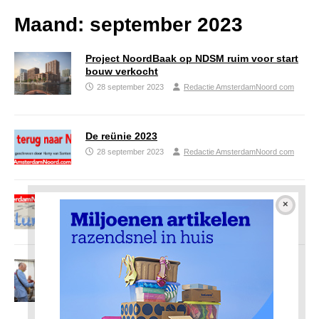
Maand:
september 2023
Project NoordBaak op NDSM ruim voor start
bouw verkocht
28 september 2023
Redactie AmsterdamNoord com
De reünie 2023
28 september 2023
Redactie AmsterdamNoord com
Columns Amsterdam Noord
28 september 2023
Redactie AmsterdamNoord com
Burgemeester Halsema ontvangt
‘Monsterverbond’
15 september 2023
Redactie AmsterdamNoord com