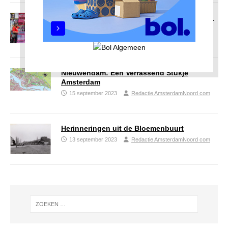
Buurtverenigingen sluiten zich massaal aan
bij Monsterverbond
15 september 2023
Redactie AmsterdamNoord com
Nieuwendam: Een Verrassend Stukje
Amsterdam
15 september 2023
Redactie AmsterdamNoord com
Herinneringen uit de Bloemenbuurt
13 september 2023
Redactie AmsterdamNoord com