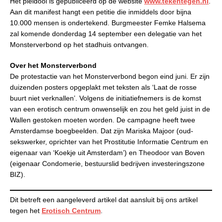
Het pleidooi is gepubliceerd op de website
www.tekentegen.nl
.
Aan dit manifest hangt een petitie die inmiddels door bijna
10.000 mensen is ondertekend. Burgmeester Femke Halsema
zal komende donderdag 14 september een delegatie van het
Monsterverbond op het stadhuis ontvangen.
Over het Monsterverbond
De protestactie van het Monsterverbond begon eind juni. Er zijn
duizenden posters opgeplakt met teksten als ‘Laat de rosse
buurt niet verknallen’. Volgens de initiatiefnemers is de komst
van een erotisch centrum onwenselijk en zou het geld juist in de
Wallen gestoken moeten worden. De campagne heeft twee
Amsterdamse boegbeelden. Dat zijn Mariska Majoor (oud-
sekswerker, oprichter van het Prostitutie Informatie Centrum en
eigenaar van ‘Koekje uit Amsterdam’) en Theodoor van Boven
(eigenaar Condomerie, bestuurslid bedrijven investeringszone
BIZ).
Dit betreft een aangeleverd artikel dat aansluit bij ons artikel
tegen het
Erotisch Centrum
.