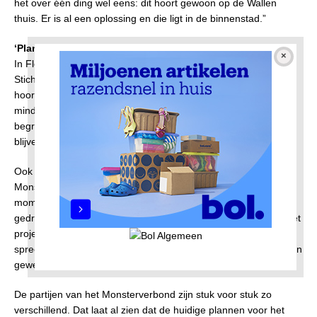
het over één ding wel eens: dit hoort gewoon op de Wallen
thuis. Er is al een oplossing en die ligt in de binnenstad.”
‘Plannen voor erotisch centrum worden niet gedragen’
In Floradorp denken ze er niet veel anders over. John de Jong,
Stichting Flora4Life: “Het erotisch centrum en alles wat daarbij
hoort, moet gewoon in het centrum. Zorg dat het toerisme wat
minder wordt. De rosse buurt is nu eenmaal een wereldwijd
begrip en dat trekt ook toerisme. Dat moet in het centrum
blijven, maar hou het binnen de perken.”
Ook bewonersvereniging De Mirandabuurt heeft zich bij het
Monsterverbond aangesloten. Secretaris Esther Koens: “Op dit
moment ligt er geen oplossing die binnen Amsterdam wordt
gedragen. De enigen die het erotisch centrum omarmen zijn het
projectteam en de burgemeester zelf. Het coalitieakkoord
spreekt van participatie, maar daar is helemaal geen sprake van
geweest.
De partijen van het Monsterverbond zijn stuk voor stuk zo
verschillend. Dat laat al zien dat de huidige plannen voor het