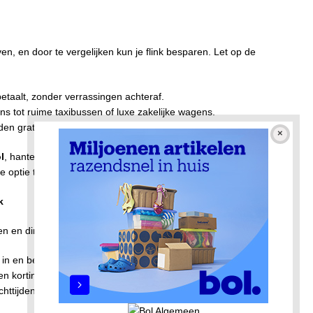
ven, en door te vergelijken kun je flink besparen. Let op de
betaalt, zonder verrassingen achteraf.
s tot ruime taxibussen of luxe zakelijke wagens.
en gratis annuleren of bagagehulp.
l
, hanteren veel taxidiensten vaste tarieven. Websites zoals
 optie te vinden.
k
 en direct prijzen vergelijken. Voordelen:
 in en bekijk de prijzen per aanbieder.
n kortingen voor nieuwe gebruikers of speciale deals.
ttijden, je taxi is direct geregeld.