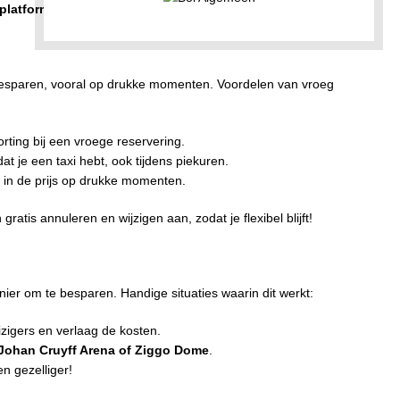
-platforms
om de voordeligste optie te kiezen.
 besparen, vooral op drukke momenten. Voordelen van vroeg
rting bij een vroege reservering.
at je een taxi hebt, ook tijdens piekuren.
n de prijs op drukke momenten.
 gratis annuleren en wijzigen aan, zodat je flexibel blijft!
ier om te besparen. Handige situaties waarin dit werkt:
izigers en verlaag de kosten.
Johan Cruyff Arena of Ziggo Dome
.
n gezelliger!