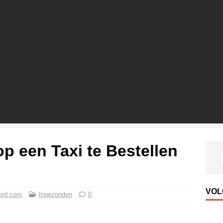
p een Taxi te Bestellen
VOL
ord com
Ingezonden
0