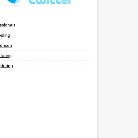
ssionals
eiding
ensen
tering
jdering