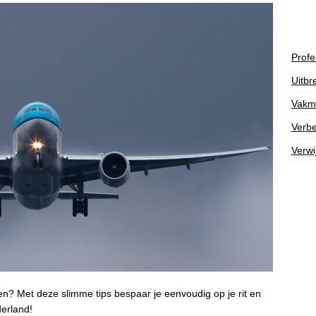
Profe
Uitbr
Vakm
Verbe
Verwi
en? Met deze slimme tips bespaar je eenvoudig op je rit en
derland!