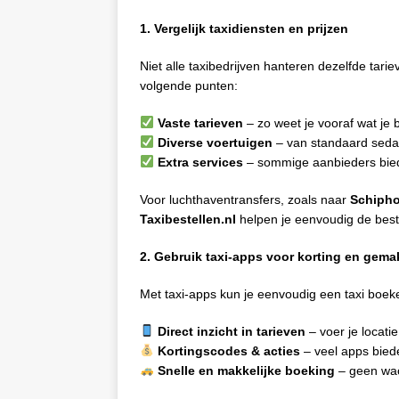
1. Vergelijk taxidiensten en prijzen
Niet alle taxibedrijven hanteren dezelfde tarie
volgende punten:
Vaste tarieven
– zo weet je vooraf wat je 
Diverse voertuigen
– van standaard sedan
Extra services
– sommige aanbieders bied
Voor luchthaventransfers, zoals naar
Schipho
Taxibestellen.nl
helpen je eenvoudig de beste
2. Gebruik taxi-apps voor korting en gema
Met taxi-apps kun je eenvoudig een taxi boeken
Direct inzicht in tarieven
– voer je locatie
Kortingscodes & acties
– veel apps biede
Snelle en makkelijke boeking
– geen wach