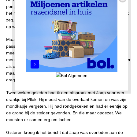
pontjes. Ik ook, gezagsgetrouw als ik ben. Een enkeling deed
het niet en kon rekenen op verwijtende blikken van de anderen:
zeg, waarom draag jij geen mondkapje? Niet dat de mensen er
op werden aangesproken.
Maar in de loop van de tijd veranderde het gedrag van de
passagiers. Is het omdat de medewerkers van het GVB er niet
meer staan die de boel in de gaten houden? Steeds minder
mensen dragen een mondkapje, soms niets eens de helft, zeker
als er maar weinig passagiers aan boord zijn. Ik dan ook niet,
maar ik kijk eerst wel hoe de verhouding dragers en niet-
dragers is. Ben tenslotte geen held.
Twee weken geleden had ik een afspraak met Jaap voor een
drankje bij Pllek. Hij moest van de overkant komen en was zijn
mondkapje vergeten. Hij had rondgekeken en had er eentje op
de grond bij de steiger gevonden. En die maar opgezet. We
moesten er samen erg om lachen.
Gisteren kreeg ik het bericht dat Jaap was overleden aan de