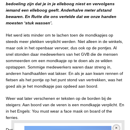
bedoeling zijn dat je in je elleboog niest en vervolgens
iemand een elleboog geeft. Anderhalve meter afstand
bewaren. En Rutte die ons vertelde dat we onze handen
moesten ‘stuk wassen’.
Het werd iets minder om te lachen toen de mondkapjes op
steeds meer plekken verplicht werden. Niet alleen in de winkels,
maar ook in het openbaar vervoer, dus ook op de pontjes. Al
snel stonden daar medewerkers van het GVB die de mensen
sommeerden om een mondkapje op te doen als ze wilden
opstappen. Sommige medewerkers waren daar streng in,
anderen handhaafden wat lakser. En als je aan kwam rennen of
fietsen als het pontje op het punt stond van vertrekken, was het
goed als je het mondkapje pas opdeed aan boord.
Weer wat later verschenen er teksten op de borden bij de
steigers: Aan boord van de veren is een mondkapje verplicht. En
in het Engels: You must wear a face mask on board of the
ferries.
Dus stonden we met z’n allen braaf met mondkapjes op de