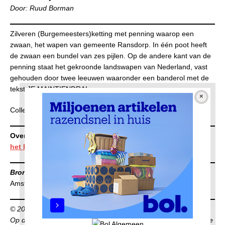
Door: Ruud Borman
Zilveren (Burgemeesters)ketting met penning waarop een
zwaan, het wapen van gemeente Ransdorp. In één poot heeft
de zwaan een bundel van zes pijlen. Op de andere kant van de
penning staat het gekroonde landswapen van Nederland, vast
gehouden door twee leeuwen waaronder een banderol met de
tekst JE MAINTIENDRAI.
Collectie Museum Amsterdam
Overzicht alle afleveringen
Museale objecten van boven
het IJ
Bronnen
:
Amsterdam Museum: Objectomschrijving via
duurzame link
© 2021 Ruud Borman
Op deze publicatie berust auteursrecht. Niets uit deze publicatie