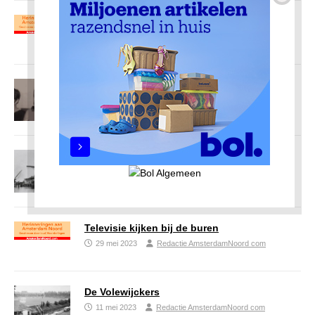
Vakantie
11 juli 2023
Redactie AmsterdamNoord com
Meisjes
28 juni 2023
Redactie AmsterdamNoord com
Vissen in Noord
12 juni 2023
Redactie AmsterdamNoord com
Televisie kijken bij de buren
29 mei 2023
Redactie AmsterdamNoord com
De Volewijckers
11 mei 2023
Redactie AmsterdamNoord com