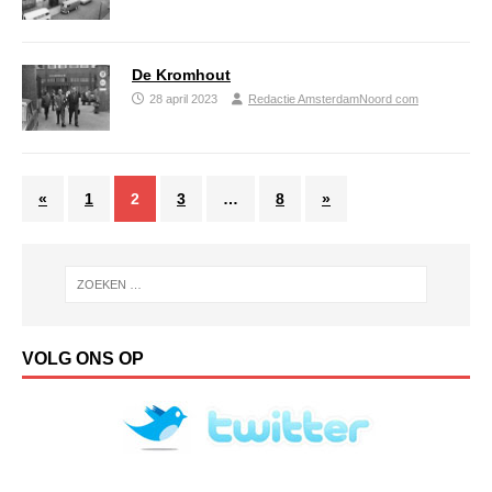
De Kromhout
28 april 2023
Redactie AmsterdamNoord com
«
1
2
3
…
8
»
VOLG ONS OP