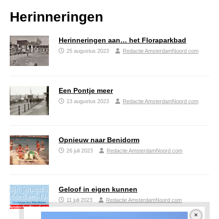
Herinneringen
Herinneringen aan… het Floraparkbad
25 augustus 2023
Redactie AmsterdamNoord com
Een Pontje meer
13 augustus 2023
Redactie AmsterdamNoord com
Opnieuw naar Benidorm
26 juli 2023
Redactie AmsterdamNoord com
Geloof in eigen kunnen
11 juli 2023
Redactie AmsterdamNoord com