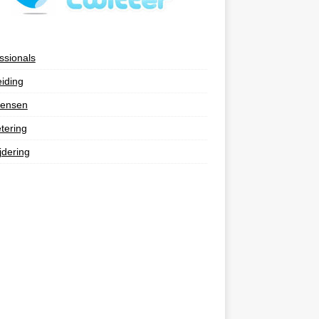
ssionals
eiding
ensen
tering
jdering