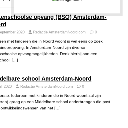
tenschoolse opvang (BSO) Amsterdam-
rd
september 2020
Redactie AmsterdamNoord com
0
een met kinderen die in Noord woont is wel eens op zoek
kinderopvang. In Amsterdam-Noord zijn diverse
nschoolse opvangmogelijkheden. Denk hierbij aan een
chool,
[…]
delbare school Amsterdam-Noord
uli 2020
Redactie AmsterdamNoord com
0
erste: Iedereen met kinderen die in Noord woont zal zijn
eren) graag op een Middelbare school onderbrengen die past
e ontwikkelingswensen van het
[…]