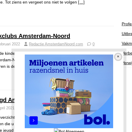
ze. Tot ziens en vergeet ons niet te volgen
[…]
Profe
Uitbr
kclubs Amsterdam-Noord
Vakm
ebruari 2022
Redactie AmsterdamNoord com
0
Verbe
de kinderen zijn er Wijkclubs en deze zijn voor elk kind in
rdam-Noord toegankelijk voor deelname. Voor stadspas
Verwi
ren is de Wijkclub geheel gratis
[…]
gd Amsterdam-Noord
pril 2021
Redactie AmsterdamNoord com
0
verzicht van thema’s die met de jeugd faciliteiten te maken
n die u in Amsterdam-Noord kunt vinden.Een opsomming
 jeugd faciliteiten die wij
[…]