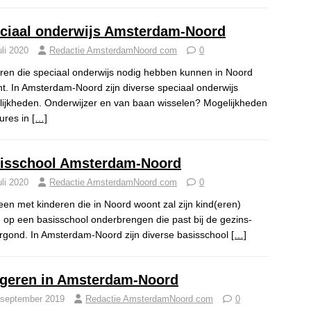
ciaal onderwijs Amsterdam-Noord
uli 2020
Redactie AmsterdamNoord com
0
ren die speciaal onderwijs nodig hebben kunnen in Noord
ht. In Amsterdam-Noord zijn diverse speciaal onderwijs
ijkheden. Onderwijzer en van baan wisselen? Mogelijkheden
ures in
[…]
isschool Amsterdam-Noord
uli 2020
Redactie AmsterdamNoord com
0
een met kinderen die in Noord woont zal zijn kind(eren)
 op een basisschool onderbrengen die past bij de gezins-
rgond. In Amsterdam-Noord zijn diverse basisschool
[…]
geren in Amsterdam-Noord
 september 2019
Redactie AmsterdamNoord com
0