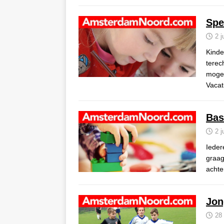
Spe
2 j
Kinde
terec
mogel
Vacat
Bas
2 j
Ieder
graag
achte
Jon
28