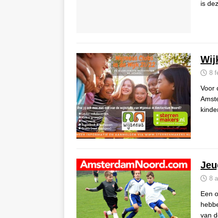
is de
Wij
8 f
Voor 
Amste
kinde
Jeu
8 a
Een o
hebbe
van de