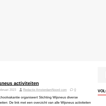
sneus activiteiten
ebruari 2023
Redactie AmsterdamNoord com
0
VOL
choolvakantie organiseert Stichting Wijsneus diverse
teiten: De link met een overzicht van alle Wijsneus activiteiten