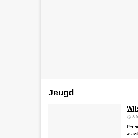
Jeugd
Wij
8 f
Per s
activi