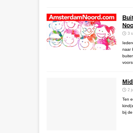
Bui
Noo
3 
Ieder
naar 
buite
voors
Mid
2 j
Ten e
kind(
bij d