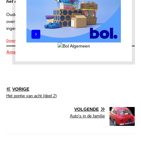
het een symbolisch bedrag van 10 euro voor 15 lessen.
Ouders kunnen hun kinderen vanaf nu inschrijven. Dit is het
overzicht van alle Wijkclubs en waar er kan worden
ingeschreven: Wijkclubs activiteiten – Sterrenmakers
Downloaden
Downloaden
Amsterdam Noord
VORIGE
Het pontje van acht (deel 2)
VOLGENDE
Auto’s in de familie