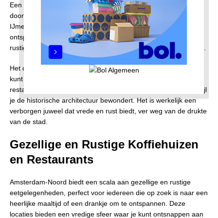
Een van de beste manieren om
Durgerdam
te verkennen is
door langs het water te wandelen. De rustige wateren van het
IJmeer vormen een prachtige achtergrond voor een
ontspannende wandeling. Geniet van de frisse lucht en de
rustige geluiden van de natuur terwijl u langs het water wandelt.
Het dorp biedt ook verschillende activiteiten voor bezoekers. Je
kunt traditioneel Nederlands eten proeven in een van de lokale
restaurants, of gewoon genieten van de rustige omgeving terwijl
je de historische architectuur bewondert. Het is werkelijk een
verborgen juweel dat vrede en rust biedt, ver weg van de drukte
van de stad.
Gezellige en Rustige Koffiehuizen
en Restaurants
Amsterdam-Noord biedt een scala aan gezellige en rustige
eetgelegenheden, perfect voor iedereen die op zoek is naar een
heerlijke maaltijd of een drankje om te ontspannen. Deze
locaties bieden een vredige sfeer waar je kunt ontsnappen aan