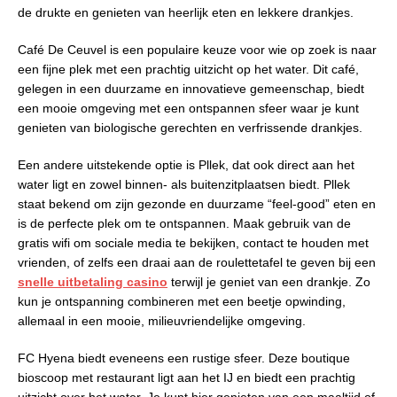
de drukte en genieten van heerlijk eten en lekkere drankjes.
Café De Ceuvel is een populaire keuze voor wie op zoek is naar
een fijne plek met een prachtig uitzicht op het water. Dit café,
gelegen in een duurzame en innovatieve gemeenschap, biedt
een mooie omgeving met een ontspannen sfeer waar je kunt
genieten van biologische gerechten en verfrissende drankjes.
Een andere uitstekende optie is Pllek, dat ook direct aan het
water ligt en zowel binnen- als buitenzitplaatsen biedt. Pllek
staat bekend om zijn gezonde en duurzame “feel-good” eten en
is de perfecte plek om te ontspannen. Maak gebruik van de
gratis wifi om sociale media te bekijken, contact te houden met
vrienden, of zelfs een draai aan de roulettetafel te geven bij een
snelle uitbetaling casino
terwijl je geniet van een drankje. Zo
kun je ontspanning combineren met een beetje opwinding,
allemaal in een mooie, milieuvriendelijke omgeving.
FC Hyena biedt eveneens een rustige sfeer. Deze boutique
bioscoop met restaurant ligt aan het IJ en biedt een prachtig
uitzicht over het water. Je kunt hier genieten van een maaltijd of