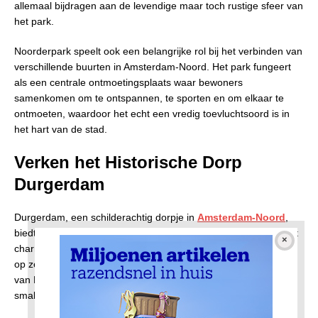
allemaal bijdragen aan de levendige maar toch rustige sfeer van
het park.
Noorderpark speelt ook een belangrijke rol bij het verbinden van
verschillende buurten in Amsterdam-Noord. Het park fungeert
als een centrale ontmoetingsplaats waar bewoners
samenkomen om te ontspannen, te sporten en om elkaar te
ontmoeten, waardoor het echt een vredig toevluchtsoord is in
het hart van de stad.
Verken het Historische Dorp
Durgerdam
Durgerdam, een schilderachtig dorpje in
Amsterdam-Noord
,
biedt een serene sfeer en pittoreske uitzichten op het water. Dit
charmante dorp is een perfecte bestemming voor iedereen die
op zoek is naar een vredige omgeving. De rustieke schoonheid
van Durgerdam, met zijn traditionele Nederlandse huizen en
smalle straatjes, neemt je mee terug in de tijd.