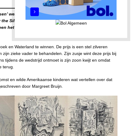
tsen’ werd in 1865 geschreven door Mary Mapes Dodge.
or the Silver Skates. ’Het werd ook buiten Amerika
een het in Engeland, Frankrijk, Rusland en andere
ek en Waterland te winnen. De prijs is een stel zilveren
zijn zieke vader te behandelen. Zijn zusje wint deze prijs bij
 tijdens de wedstrijd ontmoet is zijn zoon kwijt en omdat
e terug.
st en wilde Amerikaanse kinderen wat vertellen over dat
 geschreven door Margreet Bruijn.