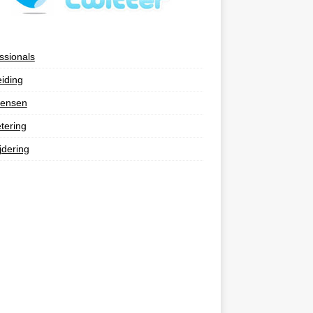
ssionals
eiding
ensen
tering
jdering