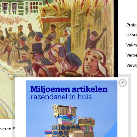
Profe
Uitbr
Vakm
Verbe
Verwi
lveren Schaatsen