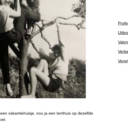
Profe
Uitbr
Vakm
Verbe
Verwi
een vakantiehuisje, nou ja een tenthuis op dezelfde
oet.