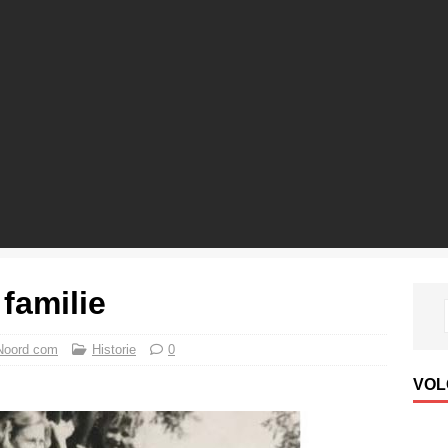
familie
Noord com
Historie
0
VOL