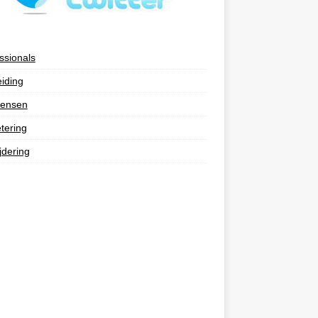
ssionals
eiding
ensen
tering
jdering