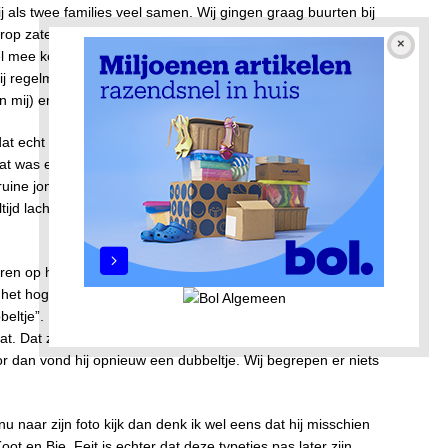
j als twee families veel samen. Wij gingen graag buurten bij
rop zaten. Het was er beregezellig. Vaak gingen we pesten,
nel mee konden spelen. Ome Sjors speelde tijdens het pesten
t hij regelmatig van geniepige onhoorbare stinkende windjes en
n mij) ervan dat wij dat deden.
dat echt niet gedaan hadden en dan had hij de grootste lol.
Dat was een favoriet onderwerp van hem. Soms begon hij te
 bruine jongen had gelegd. Ook dan zat hij met een lachend
ltijd lachen. Al gauw noemden wij hem Sjorsie Poep en dat
ren op het speelveldje van het kampeerterrein/ boomkwekerij
en het hoge gras en ging met zijn handen door het gras. Dan
bbeltje”. Dan liet hij ons dat dubbeltje zien en dan gingen wij
t. Dat zei hij: “Daar snap ik nou helemaal niets van”. Dan
oor dan vond hij opnieuw een dubbeltje. Wij begrepen er niets
 nu naar zijn foto kijk dan denk ik wel eens dat hij misschien
 en Bie. Feit is echter dat deze typetjes pas later zijn