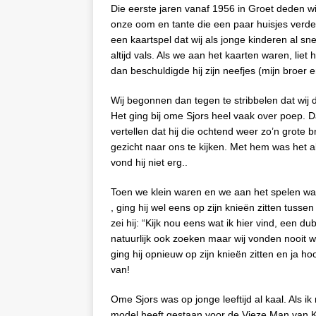
Die eerste jaren vanaf 1956 in Groet deden wi
onze oom en tante die een paar huisjes verde
een kaartspel dat wij als jonge kinderen al s
altijd vals. Als we aan het kaarten waren, lie
dan beschuldigde hij zijn neefjes (mijn broer e
Wij begonnen dan tegen te stribbelen dat wij 
Het ging bij ome Sjors heel vaak over poep. 
vertellen dat hij die ochtend weer zo’n grote
gezicht naar ons te kijken. Met hem was het a
vond hij niet erg..
Toen we klein waren en we aan het spelen wa
, ging hij wel eens op zijn knieën zitten tuss
zei hij: “Kijk nou eens wat ik hier vind, een du
natuurlijk ook zoeken maar wij vonden nooit wa
ging hij opnieuw op zijn knieën zitten en ja h
van!
Ome Sjors was op jonge leeftijd al kaal. Als ik
model heeft gestaan voor de Vieze Man van Koot