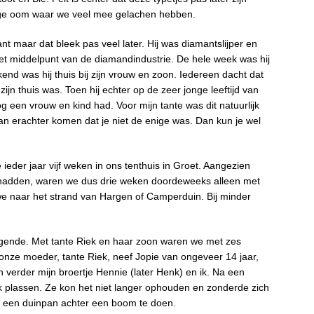
ige oom waar we veel mee gelachen hebben.
 maar dat bleek pas veel later. Hij was diamantslijper en
et middelpunt van de diamandindustrie. De hele week was hij
end was hij thuis bij zijn vrouw en zoon. Iedereen dacht dat
n thuis was. Toen hij echter op de zeer jonge leeftijd van
og een vrouw en kind had. Voor mijn tante was dit natuurlijk
an erachter komen dat je niet de enige was. Dan kun je wel
ieder jaar vijf weken in ons tenthuis in Groet. Aangezien
hadden, waren we dus drie weken doordeweeks alleen met
e naar het strand van Hargen of Camperduin. Bij minder
lgende. Met tante Riek en haar zoon waren we met zes
ze moeder, tante Riek, neef Jopie van ongeveer 14 jaar,
n verder mijn broertje Hennie (later Henk) en ik. Na een
k plassen. Ze kon het niet langer ophouden en zonderde zich
n een duinpan achter een boom te doen.