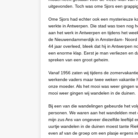
uitgevonden. Toch was ome Sjors een grapp
Ome Sjors had echter ook een mysterieuze kant
werkte in Antwerpen. Die stad was toen nog h
aan het werk in Antwerpen en tijdens het week
de Nieuwendammerdijk in Amsterdam- Noord zij
44 jaar overleed, bleek dat hij in Antwerpen n
een enorme klap. Eerst je man verliezen en d
spreken van een groot geheim.
Vanaf 1956 zaten wij tijdens de zomervakantie 
werkende vaders maar twee weken vakantie 
onze moeder. Als het mooi was weer gingen w
mooi weer gingen wij wandelen in de duinen.
Bij een van die wandelingen gebeurde het vo
personen. We waren aan het wandelden met on
mijn zus Ans van ongeveer diezelfde leeftijd e
uurtje wandelen in de duinen moest tante Rie
even af van de groep om een plasje ergens i