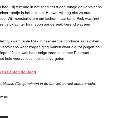
ien had. Hij tekende in het zand eerst een rondje en vervolgens
einer rondje in het midden. Hoewel wij nog niet zo oud
kende. Wij moesten erom om lachen maar tante Riek was “not
een stok achter haar zoon aangerend, tierend wat een
deling, kwam tante Riek in haar eentje doodmoe aansjokken.
 vervolgens weer zorgen ging maken waar die rot jongen nou
nlopen. Jopie was haar enige zoon dus tante Riek was
het hele voorval dus heel snel vergeten.
 van Santen de Hoog
licatie (De geheimen in de familie) berust auteursrecht.
milie