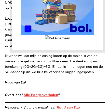
NDSM naar het CS mist, de F7 / 0G. Moet je drie uur wachten
op de volgende.
Lezers denken nu misschien dat mijn oplossing de tweedeling
juist in stand houdt. Mijn repliek: in plaats van die tweedeling
krampachtig te ontkennen, te bestrijden of te bagatelliseren het
gewoon als een gegeven beschouwen. (Want wie heeft in
zijn/haar eigen leven niet ervaren dat corona voor tweespalt
zorgt in families en tussen vrienden?)
Ik vrees wel dat mijn oplossing koren op de molen is van de
mensen die geloven in complottheorieën. Die denken bij mijn
berekening (0G+2G+3G)=5G. En dat is in hun ogen nou net de
5G-nanochip die we bij elke vaccinatie krijgen ingespoten.
Ruud van Dijk
Overzicht “
Alle Pontjesverhalen
“
Reageren? Stuur uw e-mail naar
Ruud van Dijk