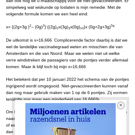
dan ook nog de 0-maatschappij voor de niet-gevaccineerden. Er
simpelweg wat wiskunde op loslaten is mijn remedie. Met de
volgende formule komen we een heel eind:
2
3
5g
x= {(2g+3g )
– (0g)
}:{(2g)
x(3g)
x(0g)
}x (0g+2g+3g)
2
3
10
De uitkomst is x=16,666 Complicerende factor daarbij is dat we
wel de landelijke vaccinatiegraad weten en misschien die van
Amsterdam en die van Noord. Maar we weten niet uit welke
verre windstreken de passagiers van de pontjes verder allemaal
komen. Maar ik blijf toch bij mijn x=16,666
Het betekent dat per 10 januari 2022 het schema van de pontjes
ingrijpend wordt omgegooid. Niet-gevaccineerden kunnen vanaf
dan nog maar gebruik maken van 1 op de 6 pontjes. Zij vormen
tenslotte nog maar een minderheid van 16,666%
Om het voor de passagiers duidelijk te maken zullen de pontjes
naast het bord met F1, F2… t/m F7 ook nog een bord met 0G,
of een bord met 2G+3G aan de reling hangen. Wel pech als je
dan als niet-gevaccineerde net het pontje van 9 uur vanaf het