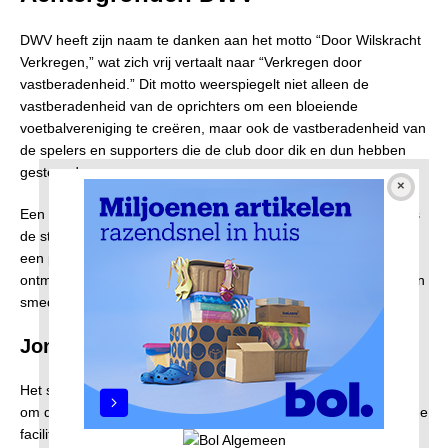
DWV heeft zijn naam te danken aan het motto “Door Wilskracht
Verkregen,” wat zich vrij vertaalt naar “Verkregen door
vastberadenheid.” Dit motto weerspiegelt niet alleen de
vastberadenheid van de oprichters om een bloeiende
voetbalvereniging te creëren, maar ook de vastberadenheid van
de spelers en supporters die de club door dik en dun hebben
gesteund.
Een van de meest opvallende kenmerken van de voetbalclub is
de sterke gemeenschapsband. De club fungeert niet alleen als
een plek voor voetbalwedstrijden, maar ook als een
ontmoetingsplaats waar mensen samenkomen, vriendschappen
smeden en gezamenlijk hun liefde voor het spel delen.
Jong en oud
Het sportcomplex is een plek waar jong en oud samenkomen
om deel te nemen aan en te genieten van voetbal. Met moderne
faciliteiten en goed onderhouden velden biedt het complex een