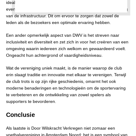
ideale omgeving voor trainingen, wedstrijden en diverse
evenementen. De club investeert voortdurend in de verbetering
van de infrastructuur. Dit om ervoor te zorgen dat zowel de
leden als de bezoekers een optimale ervaring hebben.
Een ander opmerkelijk aspect van DWV is het streven naar
inclusiviteit en diversiteit en zet zich in voor het creëren van een
omgeving waarin iedereen zich welkom en gewaardeerd voelt.
Ongeacht hun achtergrond of vaardigheidsniveau.
Wat de vereniging uniek maakt, is de manier waarop de club
erin slaagt traditie en innovatie met elkaar te verenigen. Terwijl
de club trots is op zijn rijke geschiedenis, omarmt het ook
moderne benaderingen en technologieën om de sportervaring
te verbeteren en de ontwikkeling van zowel spelers als
supporters te bevorderen.
Conclusie
Als laatste is Door Wilskracht Verkregen niet zomaar een
voetbalvereniging in Amsterdam Noord; het is een symbool van