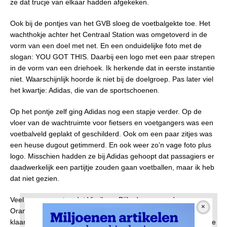
ze dat trucje van elkaar hadden afgekeken.
Ook bij de pontjes van het GVB sloeg de voetbalgekte toe. Het
wachthokje achter het Centraal Station was omgetoverd in de
vorm van een doel met net. En een onduidelijke foto met de
slogan: YOU GOT THIS. Daarbij een logo met een paar strepen
in de vorm van een driehoek. Ik herkende dat in eerste instantie
niet. Waarschijnlijk hoorde ik niet bij de doelgroep. Pas later viel
het kwartje: Adidas, die van de sportschoenen.
Op het pontje zelf ging Adidas nog een stapje verder. Op de
vloer van de wachtruimte voor fietsers en voetgangers was een
voetbalveld geplakt of geschilderd. Ook om een paar zitjes was
een heuse dugout getimmerd. En ook weer zo’n vage foto plus
logo. Misschien hadden ze bij Adidas gehoopt dat passagiers er
daadwerkelijk een partijtje zouden gaan voetballen, maar ik heb
dat niet gezien.
Veel mensen weten dat Virgil van Dijk, de aanvoerder van
Oranje, een verre neef van mij is. Ook bij AT5 wisten ze dat
klaarblijkelijk. Die belden mij daags na de overwinning op Turkije