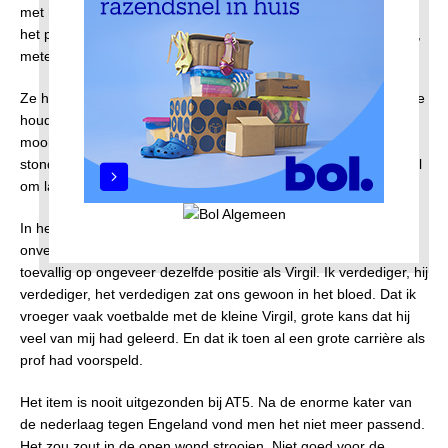
met het verzoek om een interview. Het leek hen leuk om dat op
het pontje met het voetbalveld te doen. Omdat er haast bij was,
meteen die dag.
Ze hadden een bal meegenomen. Of ik die een tijdje hoog wilde
houden voor een leuk ‘shot’. In de montage konden ze er iets
moois van maken, dat het mij makkelijk dertig keer lukte. Zo
stond ik daar een beetje te stuntelen. Passagiers konden er wel
om lachen.
In het interview schepte ik lekker op. Dat ik vroeger niet
onverdienstelijk speelde bij VVZ ‘49 in Soest. Niet geheel
toevallig op ongeveer dezelfde positie als Virgil. Ik verdediger, hij
verdediger, het verdedigen zat ons gewoon in het bloed. Dat ik
vroeger vaak voetbalde met de kleine Virgil, grote kans dat hij
veel van mij had geleerd. En dat ik toen al een grote carrière als
prof had voorspeld.
Het item is nooit uitgezonden bij AT5. Na de enorme kater van
de nederlaag tegen Engeland vond men het niet meer passend.
Het zou zout in de open wond strooien. Niet goed voor de