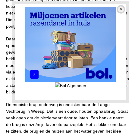
fietssnelweg. Met mijn 25 kilometer per uur ben ik dan ook lang
niet de snelste. Ter hoogte van de Nescio, de verbinding tussen
Diemen en IJburg, neem ik vaak een pauze. Ik ben van de
pontjes, maar deze brug vind ik mooi. Slank en elegant.
Daarna verder richting Weesp, op naar de lelijke en gemene
spoorbrug over het kanaal richting dit stadje. Lelijk, omdat het
gewoon een enorme hoop staal is. Gemeen, omdat de
beklimming steil is. Om het fietspad naast het spoor te bereiken
moet je eerst vanaf het kanaal naar rechts en na honderd meter
via een bocht van 180 graden naar links. Goed te doen met mijn
elektrische fiets, maar veel mensen op een gewone fiets moeten
afstappen en verder lopen. (Zal het in de toekomst ook zo gaan
bij de oostelijke fietsbrug over het IJ?)
De mooiste brug onderweg is onmiskenbaar de Lange
Vechtbrug in Weesp. Dat is een oude, houten ophaalbrug. Staat
vaak open om de pleziervaart door te laten. Een bankje naast
de brug is onze/mijn favoriete pauzeplek. Het is lekker om daar
te zitten, de brug en de huizen aan het water geven het idee