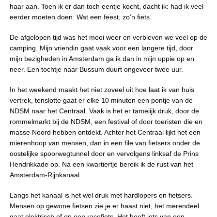
haar aan. Toen ik er dan toch eentje kocht, dacht ik: had ik veel
eerder moeten doen. Wat een feest, zo’n fiets.
De afgelopen tijd was het mooi weer en verbleven we veel op de
camping. Mijn vriendin gaat vaak voor een langere tijd, door
mijn bezigheden in Amsterdam ga ik dan in mijn uppie op en
neer. Een tochtje naar Bussum duurt ongeveer twee uur.
In het weekend maakt het niet zoveel uit hoe laat ik van huis
vertrek, tenslotte gaat er elke 10 minuten een pontje van de
NDSM naar het Centraal. Vaak is het er tamelijk druk, door de
rommelmarkt bij de NDSM, een festival of door toeristen die en
masse Noord hebben ontdekt. Achter het Centraal lijkt het een
mierenhoop van mensen, dan in een file van fietsers onder de
oostelijke spoorwegtunnel door en vervolgens linksaf de Prins
Hendrikkade op. Na een kwartiertje bereik ik de rust van het
Amsterdam-Rijnkanaal.
Langs het kanaal is het wel druk met hardlopers en fietsers.
Mensen op gewone fietsen zie je er haast niet, het merendeel
gaat elektrisch of op een racefiets. Het heeft iets van een