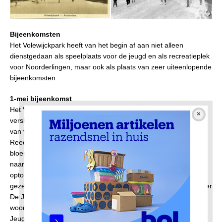
Bijeenkomsten
Het Volewijckpark heeft van het begin af aan niet alleen
dienstgedaan als speelplaats voor de jeugd en als recreatieplek
voor Noorderlingen, maar ook als plaats van zeer uiteenlopende
bijeenkomsten.
1-mei bijeenkomst
Het Volk (dagblad voor de arbeiderspartij) van 2 mei 1928 doet
verslag van de 1-mei bijeenkomst in het Volewijckpark. ‘Reeds
van verre wenkten de vroolijk-wapperende roode wimpels.
Reeds vroeg in de morgen trokken, mèt fleurige
bloemenkransen in het haar, de kinderen van ‘De Kleine Stem’
naar de pont, om de muziekvereeniging af te halen. Toen in
optocht met zang en muziek naar het park, waar spoedig een
gezellige en feestelijke drukte heerschte. De afdeelingsvoorzitter
De Jong opende de bijeenkomst met enkele toepasselijke
woorden en daarna was het woord aan de A. J. C. (Arbeiders
Jeugd Central, DdS). Zang en dans, waarbij de ouderen zich