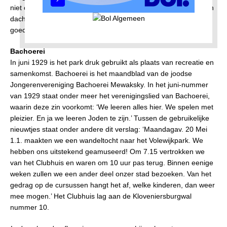
niet onbetuigd lieten, wisselden elkander af en voor men er aan
dacht was het tijd om den optocht saam te stellen. Het was een
goede inzet van onzen Meidag, daar aan den overkant.’
Bachoerei
In juni 1929 is het park druk gebruikt als plaats van recreatie en
samenkomst. Bachoerei is het maandblad van de joodse
Jongerenvereniging Bachoerei Mewaksky. In het juni-nummer
van 1929 staat onder meer het verenigingslied van Bachoerei,
waarin deze zin voorkomt: ‘We leeren alles hier. We spelen met
pleizier. En ja we leeren Joden te zijn.’ Tussen de gebruikelijke
nieuwtjes staat onder andere dit verslag: ‘Maandagav. 20 Mei
1.1. maakten we een wandeltocht naar het Volewijkpark. We
hebben ons uitstekend geamuseerd! Om 7.15 vertrokken we
van het Clubhuis en waren om 10 uur pas terug. Binnen eenige
weken zullen we een ander deel onzer stad bezoeken. Van het
gedrag op de cursussen hangt het af, welke kinderen, dan weer
mee mogen.’ Het Clubhuis lag aan de Kloveniersburgwal
nummer 10.