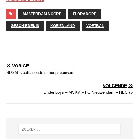
AMSTERDAM NOORD
FLORADORP
GESCHIEDENIS
KOEIENLAND
VOETBAL
VORIGE
NDSM: voetballende scheepsbouwers
VOLGENDE
Lindenboys – MVKV – FC Nieuwendam – NEC’75