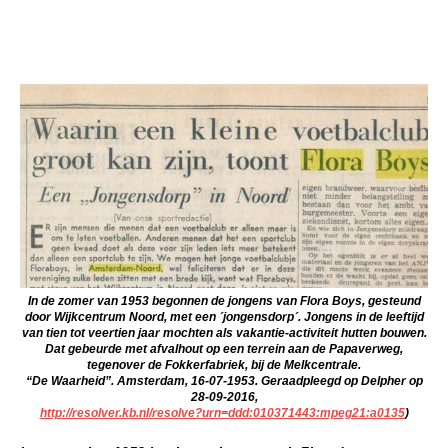
In de zomer van 1953 begonnen de jongens van Flora Boys, gesteund
door Wijkcentrum Noord, met een ´jongensdorp´. Jongens in de leeftijd
van tien tot veertien jaar mochten als vakantie-activiteit hutten bouwen.
Dat gebeurde met afvalhout op een terrein aan de Papaverweg,
tegenover de Fokkerfabriek, bij de Melkcentrale.
“De Waarheid”. Amsterdam, 16-07-1953. Geraadpleegd op Delpher op
28-09-2016,
http://resolver.kb.nl/resolve?urn=ddd:010371443:mpeg21:a0135
)