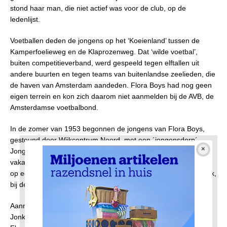
stond haar man, die niet actief was voor de club, op de
ledenlijst.
Voetballen deden de jongens op het ‘Koeienland’ tussen de
Kamperfoelieweg en de Klaprozenweg. Dat ‘wilde voetbal’,
buiten competitieverband, werd gespeeld tegen elftallen uit
andere buurten en tegen teams van buitenlandse zeelieden, die
de haven van Amsterdam aandeden. Flora Boys had nog geen
eigen terrein en kon zich daarom niet aanmelden bij de AVB, de
Amsterdamse voetbalbond.
In de zomer van 1953 begonnen de jongens van Flora Boys,
gesteund door Wijkcentrum Noord, met een ´jongensdorp´.
Jongens in de leeftijd van tien tot veertien jaar mochten als
vakantie-activiteit hutten bouwen. Dat gebeurde met afvalhout
op een terrein aan de Papaverweg, tegenover de Fokkerfabriek,
bij de Melkcentrale.
Aanmelden kon bij J. Wels, maar ook bij de heren P. Winkelaar,
Jonkman, Th. van der Ploeg of Langereis, allen woonachtig in