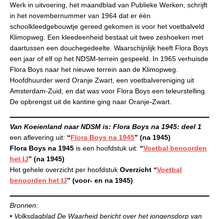
Werk in uitvoering, het maandblad van Publieke Werken, schrijft
in het novembernummer van 1964 dat er één
schoolkleedgebouwtje gereed gekomen is voor het voetbalveld
Klimopweg. Een kleedeenheid bestaat uit twee zeshoeken met
daartussen een douchegedeelte. Waarschijnlijk heeft Flora Boys
een jaar of elf op het NDSM-terrein gespeeld. In 1965 verhuisde
Flora Boys naar het nieuwe terrein aan de Klimopweg.
Hoofdhuurder werd Oranje Zwart, een voetbalvereniging uit
Amsterdam-Zuid, en dat was voor Flora Boys een teleurstelling.
De opbrengst uit de kantine ging naar Oranje-Zwart.
Van Koeienland naar NDSM is: Flora Boys na 1945: deel 1
een aflevering uit:
“
Flora Boys na 1945
” (na 1945)
Flora Boys na 1945
is een hoofdstuk uit:
“
Voetbal benoorden
het IJ
” (na 1945)
Het gehele overzicht per hoofdstuk
Overzicht “
Voetbal
benoorden het IJ
” (voor- en na 1945)
Bronnen:
• Volksdagblad De Waarheid bericht over het jongensdorp van