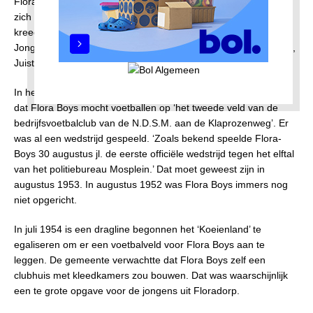
Floradorp. Meedoen kostte één gulden. 300 Jongens gaven
zich op en ze werden verdeeld in twee groepen. Elke groep
kreeg een week om op te bouwen en af te breken. In het
Jongensdorp waren enkele leiders aanwezig: de heren Bonsen,
Juist, Lievense en Ouwehand, die van een afstand toekeken.
In het krantenknipsel van de huurdersvereniging staat ook nog
dat Flora Boys mocht voetballen op ‘het tweede veld van de
bedrijfsvoetbalclub van de N.D.S.M. aan de Klaprozenweg’. Er
was al een wedstrijd gespeeld. ‘Zoals bekend speelde Flora-
Boys 30 augustus jl. de eerste officiële wedstrijd tegen het elftal
van het politiebureau Mosplein.’ Dat moet geweest zijn in
augustus 1953. In augustus 1952 was Flora Boys immers nog
niet opgericht.
In juli 1954 is een dragline begonnen het ‘Koeienland’ te
egaliseren om er een voetbalveld voor Flora Boys aan te
leggen. De gemeente verwachtte dat Flora Boys zelf een
clubhuis met kleedkamers zou bouwen. Dat was waarschijnlijk
een te grote opgave voor de jongens uit Floradorp.