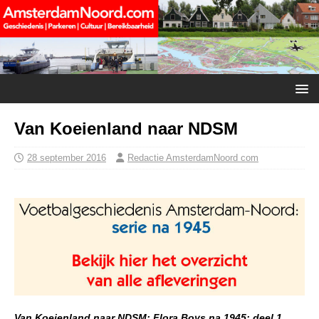
Van Koeienland naar NDSM
28 september 2016
Redactie AmsterdamNoord com
Van Koeienland naar NDSM: Flora Boys na 1945: deel 1