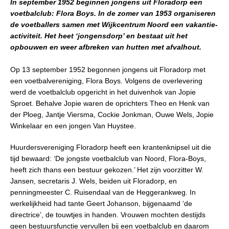
In september 1952 beginnen jongens uit Floradorp een
voetbalclub: Flora Boys. In de zomer van 1953 organiseren
de voetballers samen met Wijkcentrum Noord een vakantie-
activiteit. Het heet ‘jongensdorp’ en bestaat uit het
opbouwen en weer afbreken van hutten met afvalhout.
Op 13 september 1952 begonnen jongens uit Floradorp met
een voetbalvereniging, Flora Boys. Volgens de overlevering
werd de voetbalclub opgericht in het duivenhok van Jopie
Sproet. Behalve Jopie waren de oprichters Theo en Henk van
der Ploeg, Jantje Viersma, Cockie Jonkman, Ouwe Wels, Jopie
Winkelaar en een jongen Van Huystee.
Huurdersvereniging Floradorp heeft een krantenknipsel uit die
tijd bewaard: ‘De jongste voetbalclub van Noord, Flora-Boys,
heeft zich thans een bestuur gekozen.’ Het zijn voorzitter W.
Jansen, secretaris J. Wels, beiden uit Floradorp, en
penningmeester C. Ruisendaal van de Heggerankweg. In
werkelijkheid had tante Geert Johanson, bijgenaamd ‘de
directrice’, de touwtjes in handen. Vrouwen mochten destijds
geen bestuursfunctie vervullen bij een voetbalclub en daarom