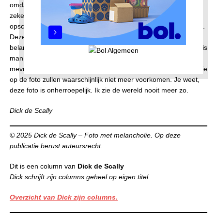
omdat het kan. Moeten we daar dan maar mee stoppen? Nee,
zeker niet. Je kunt beter de lat hoger leggen en bij het
opschonen een criterium vastleggen, bijvoorbeeld: melancholie.
Deze foto is daarvan een voorbeeld. Niet het moment is
belangrijk, maar de verandering daarna. De jongen op de slee is
man geworden en zit niet meer op een slee, de meisjes zijn
mevrouwen geworden, het park is niet meer en winters zoals die
op de foto zullen waarschijnlijk niet meer voorkomen. Je weet,
deze foto is onherroepelijk. Ik zie de wereld nooit meer zo.
Dick de Scally
© 2025 Dick de Scally – Foto met melancholie. Op deze
publicatie berust auteursrecht.
Dit is een column van
Dick de Scally
Dick schrijft zijn columns geheel op eigen titel.
Overzicht van Dick zijn columns.