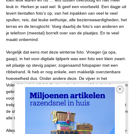
leuk in. Herken je vast wel. Ik geef een voorbeeld. Een dagje uit
levert tientallen foto’s op, van het inpakken van veel te veel
spullen, reis, dat leuke eethuisje, alle bezienswaardigheden, het
terras en de terugtocht. Voeg daarbij de foto’s van anderen en
je telefoon (meestal) borrelt over van de plaatjes. En te veel
maakt onbemind.
Vergelijk dat eens met deze winterse foto. Vroeger (ja opa,
gaap), in het voor-digitale tijdperk was een foto een klein zwart-
wit plaatje op stevig papier, zogenaamd fotopapier met een
ribbelrand. Ik heb er nog enkele, een makkelijk overzienbare
hoeveelheid dus. Onder andere deze. De vijver in het
Volewijckpark is ‘dicht’. Ik zit op de slee, met blote knieën en een
gebreide muts met flappen en een geborduurd vliegtuigje
voorop. Hoe ik de dames zover heb gekregen om als
trekpaardjes te fungeren, weet ik niet meer. Waarschijnlijk is dat
de slee mijn eigendom was. Wie rijk is, heeft de macht. Blijkt van
alle tijden.
Alles wordt tegenwoordig vastgelegd, niet omdat het moet maar