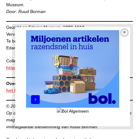
Museum.
Door: Ruud Borman
Gezicht op Edams Museum, 1880-1910.
Vervaardiger anoniem.
Te bezichtigen in de permanente tentoonstelling museum van
Edam.
Collectie
Rijksmuseum
http://hdl.handle.net/10934/RM0001.COLLECT.737220
Overzicht alle afleveringen
Museale objecten van boven
het IJ
© 2022 Ruud Borman
Op deze publicatie berust auteursrecht. Niets uit deze publicatie
mag op enigerlei wijze worden gepubliceerd zonder
voorafgaande toestemming van Ruud Borman.