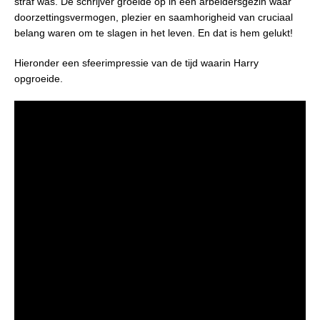
straf was. De schrijver groeide op in een arbeidersgezin waar
doorzettingsvermogen, plezier en saamhorigheid van cruciaal
belang waren om te slagen in het leven. En dat is hem gelukt!
Hieronder een sfeerimpressie van de tijd waarin Harry
opgroeide.