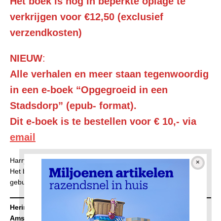
Het boek is nog in beperkte oplage te
verkrijgen voor €12,50 (exclusief
verzendkosten)
NIEUW
:
Alle verhalen en meer staan tegenwoordig
in een e-boek “Opgegroeid in een
Stadsdorp” (epub- format).
Dit e-boek is te bestellen voor € 10,- via
email
Harry schrijft al een tijd zijn herinneringen op deze site.
Het boek is een samengaan van deze en meer verhalen,
gebundeld zijn in een boek.
Herinneringen van eendoodgewone jongen uit
Amsterdam-Noord
— Door Harry van Santen de Hoog