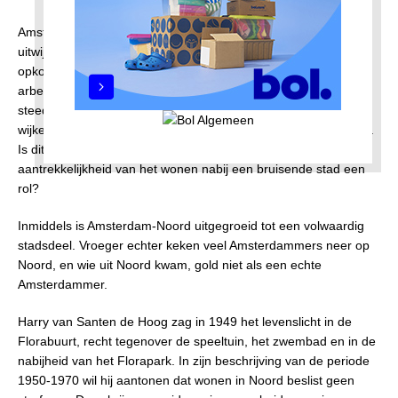
Amsterdam-Noord, ontstaan in de jaren vanaf 1920 als een
uitwijkmogelijkheid voor de overvolle stad Amsterdam, zag de
opkomst van tuindorpen die voornamelijk bestemd waren voor
arbeidersgezinnen. Opmerkelijk genoeg wijken tegenwoordig
steeds meer mensen uit naar Amsterdam-Noord, waar zelfs
wijken ontstaan waar yuppen steeds meer de overhand krijgen.
Is dit vanwege de nabijheid van hun werkplek, of speelt ook de
aantrekkelijkheid van het wonen nabij een bruisende stad een
rol?
Inmiddels is Amsterdam-Noord uitgegroeid tot een volwaardig
stadsdeel. Vroeger echter keken veel Amsterdammers neer op
Noord, en wie uit Noord kwam, gold niet als een echte
Amsterdammer.
Harry van Santen de Hoog zag in 1949 het levenslicht in de
Florabuurt, recht tegenover de speeltuin, het zwembad en in de
nabijheid van het Florapark. In zijn beschrijving van de periode
1950-1970 wil hij aantonen dat wonen in Noord beslist geen