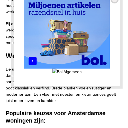
houten vloer moet dan zorgvuldig worden geplaatst om kieren,
werking of kraakgeluiden te beperken.
Bij appartementen is het verstandig om vooraf te controleren
welke eisen de Vereniging van Eigenaren stelt. Soms is een
specifieke geluidsreductie verplicht. Door hier op tijd rekening
mee te houden, voorkom je problemen achteraf.
Welke stijl past bij jouw interieur?
De uitstraling van een houten vloer wordt bepaald door meer
dan alleen de houtsoort. Ook de legwijze, plankbreedte,
sortering en afwerking maken veel verschil. Een visgraatvloer
oogt klassiek en verfijnd. Brede planken voelen rustiger en
moderner aan. Een vloer met noesten en kleurnuances geeft
juist meer leven en karakter.
Populaire keuzes voor Amsterdamse
woningen zijn: