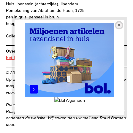
Huis Ilpenstein (achterzijde), Ilpendam
Pentekening van Abraham de Haen, 1725
pen in grijs, penseel in bruin
hoogte 152 mm × breedte 241 mm
Collectie
Rijksmuseum
Overzicht alle afleveringen
Museale objecten van boven
het IJ
© 2022 Ruud Borman
Op deze publicatie berust auteursrecht. Niets uit deze publicatie
mag op enigerlei wijze worden gepubliceerd zonder
voorafgaande toestemming van Ruud Borman.
Ruud maakt de series geheel op eigen titel.
Reageren? U kunt contact met de redactie opnemen via de link
onderaan de website. Wij sturen dan uw mail aan Ruud Borman
door.