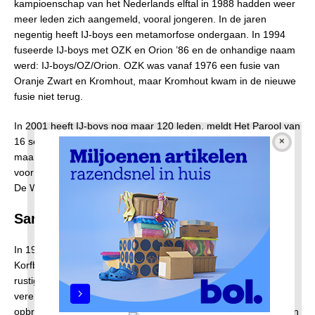
kampioenschap van het Nederlands elftal in 1988 hadden weer
meer leden zich aangemeld, vooral jongeren. In de jaren
negentig heeft IJ-boys een metamorfose ondergaan. In 1994
fuseerde IJ-boys met OZK en Orion ’86 en de onhandige naam
werd: IJ-boys/OZ/Orion. OZK was vanaf 1976 een fusie van
Oranje Zwart en Kromhout, maar Kromhout kwam in de nieuwe
fusie niet terug.
In 2001 heeft IJ-boys nog maar 120 leden, meldt Het Parool van
16 september 2006. IJ-boys beschikte over drie speelvelden,
maar waarschijnlijk was de accommodatie te groot geworden
voor de geslonken voetbalvereniging. IJ-boys moest sportpark
De Weeren verlaten.
Samenwerkingsverband
In 1999 ging IJ-boys een samenwerkingsverband aan met
Korfbalclub Nieuwendammerham, KCN, dat vanaf 1968 op het
rustige sportpark in het Vliegenbos speelde. De kleine
vereniging, dertig leden, kon in 2001 de huur niet meer
opbrengen en zocht een partner. Dat werd IJ-boys. De besturen