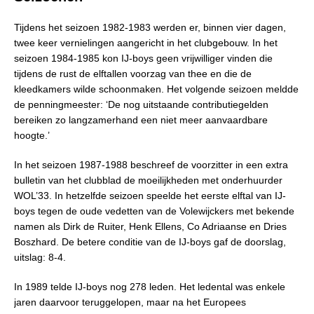
Tijdens het seizoen 1982-1983 werden er, binnen vier dagen,
twee keer vernielingen aangericht in het clubgebouw. In het
seizoen 1984-1985 kon IJ-boys geen vrijwilliger vinden die
tijdens de rust de elftallen voorzag van thee en die de
kleedkamers wilde schoonmaken. Het volgende seizoen meldde
de penningmeester: ‘De nog uitstaande contributiegelden
bereiken zo langzamerhand een niet meer aanvaardbare
hoogte.’
In het seizoen 1987-1988 beschreef de voorzitter in een extra
bulletin van het clubblad de moeilijkheden met onderhuurder
WOL’33. In hetzelfde seizoen speelde het eerste elftal van IJ-
boys tegen de oude vedetten van de Volewijckers met bekende
namen als Dirk de Ruiter, Henk Ellens, Co Adriaanse en Dries
Boszhard. De betere conditie van de IJ-boys gaf de doorslag,
uitslag: 8-4.
In 1989 telde IJ-boys nog 278 leden. Het ledental was enkele
jaren daarvoor teruggelopen, maar na het Europees