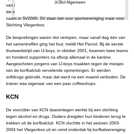
van beide clubs richtten de stichting Sportpark Vliegenbos op,
die eigenaar werd van het clubhuis. IJ-boys veranderde de
naam in SV2000. SV staat niet voor sportvereniging maar voor
Stichting Vliegenbos.
De besprekingen waren vlot verlopen, maar vanaf dag één van
het samentreffen ging het fout, meldt Het Parool. Bij de eerste
thuiswedstrijd van IJ-boys, in oktober 2001, kwamen twee teams
en honderd supporters na afloop allemaal in de kantine.
Aangeschoten jongens van IJ-boys maakten tegen de meisjes
van de korfbalclub vervelende opmerkingen. Er werden
softdrugs gebruikt, maar dat werd na een maand verboden. De
trainer was eigenaar van een paar coffeeshops.
KCN
De voorzitter van KCN daarentegen werkte bij een stichting
tegen alcohol en drugs. Ouders dreigden hun kinderen terug te
trekken uit de korfbalclub. KCN vluchtte in het seizoen 2003-
2004 het Vliegenbos uit en vond onderdak bij korfbalvereniging