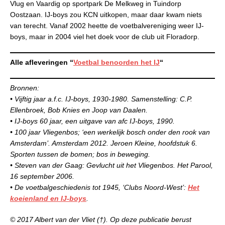
Vlug en Vaardig op sportpark De Melkweg in Tuindorp
Oostzaan. IJ-boys zou KCN uitkopen, maar daar kwam niets
van terecht. Vanaf 2002 heette de voetbalvereniging weer IJ-
boys, maar in 2004 viel het doek voor de club uit Floradorp.
Alle afleveringen “
Voetbal benoorden het IJ
“
Bronnen:
• Vijftig jaar a.f.c. IJ-boys, 1930-1980. Samenstelling: C.P.
Ellenbroek, Bob Knies en Joop van Daalen.
• IJ-boys 60 jaar, een uitgave van afc IJ-boys, 1990.
• 100 jaar Vliegenbos; ‘een werkelijk bosch onder den rook van
Amsterdam’. Amsterdam 2012. Jeroen Kleine, hoofdstuk 6.
Sporten tussen de bomen; bos in beweging.
• Steven van der Gaag: Gevlucht uit het Vliegenbos. Het Parool,
16 september 2006.
• De voetbalgeschiedenis tot 1945, ‘Clubs Noord-West’:
Het
koeienland en IJ-boys
.
© 2017 Albert van der Vliet (†). Op deze publicatie berust