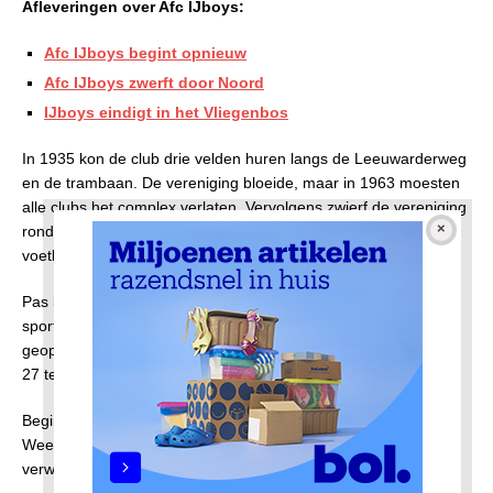
Afleveringen over Afc IJboys:
Afc IJboys begint opnieuw
Afc IJboys zwerft door Noord
IJboys eindigt in het Vliegenbos
In 1935 kon de club drie velden huren langs de Leeuwarderweg
en de trambaan. De vereniging bloeide, maar in 1963 moesten
alle clubs het complex verlaten. Vervolgens zwierf de vereniging
rond in Noord, in onderhuur bij verschillende
voetbalverenigingen, zonder eigen kantine.
Pas in 1971 kreeg de club een eigen accommodatie op
sportpark De Weeren. In 1973 werd het nieuwe clubgebouw
geopend. In het seizoen 1978-1979 had de vereniging IJ–boys
27 teams in competitie, een record.
Begin jaren negentig liep het ledental terug. Sportpark De
Weeren, aan de andere kant van de Ringweg, was ook wel ver
verwijderd van Floradorp.