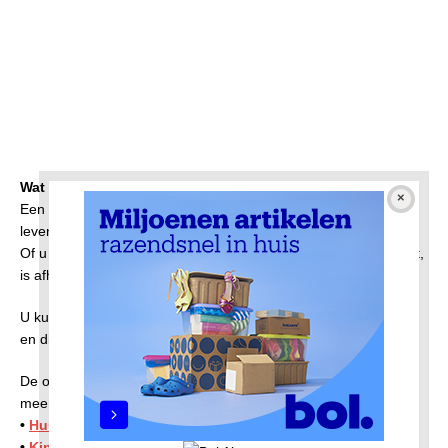
Wat is een toeslag?
Een toeslag is een bijdrage van de overheid om in
levensonderhoud te kunnen voorzien.
Of u recht heeft een toeslag en hoeveel toeslag u dan ontvangt,
is afhankelijk van uw persoonlijke situatie.
U kunt eenvoudig vaststellen op hoeveel toeslag u recht heeft
en direct de aanvraag regelen.
De overheid verstrekt verschillende soorten toeslagen. Voor
meer uitleg kunt u de volgende keuzes maken:
•
Huurtoeslag
•
Kinderopvangtoeslag