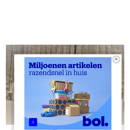
De bakkertjes (einde schooljaar 1955/56)