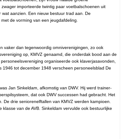
jn zwager importeerde twintig paar voetbalschoenen uit
 wat aanzien. Een nieuw bestuur trad aan. De
g met de vorming van een jeugdafdeling.
en vaker dan tegenwoordig omniverenigingen, zo ook
elsvereniging op, KMVZ genaamd, die onderdak bood aan de
De personeelsvereniging organiseerde ook klaverjasavonden,
us 1946 tot december 1948 verscheen personeelsblad De
as Jan Sinkeldam, afkomstig van DWV. Hij werd trainer-
perspilsysteem, dat ook DWV successen had gebracht. Het
. De drie seniorenelftallen van KMVZ werden kampioen.
e klasse van de AVB. Sinkeldam vervulde ook bestuurlijke