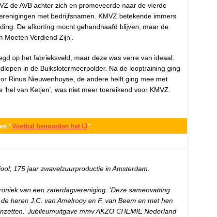
MVZ de AVB achter zich en promoveerde naar de vierde
erenigingen met bedrijfsnamen. KMVZ betekende immers
ding. De afkorting mocht gehandhaafd blijven, maar de
 Moeten Verdiend Zijn’.
egd op het fabrieksveld, maar deze was verre van ideaal.
lopen in de Buikslotermeerpolder. Na de looptraining ging
oor Rinus Nieuwenhuyse, de andere helft ging mee met
de ‘hel van Ketjen’, was niet meer toereikend voor KMVZ.
gen “
Voetbal benoorden het IJ
“
iool; 175 jaar zwavelzuurproductie in Amsterdam.
kroniek van een zaterdagvereniging. ‘Deze samenvatting
n de heren J.C. van Amelrooy en F. van Beem en met hen
rk inzetten.’ Jubileumuitgave mmv AKZO CHEMIE Nederland