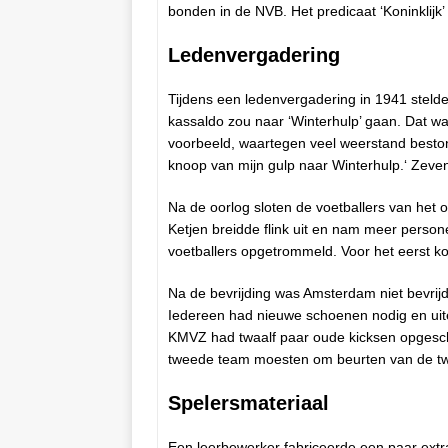
bonden in de NVB. Het predicaat ‘Koninklijk
Ledenvergadering
Tijdens een ledenvergadering in 1941 steld
kassaldo zou naar ‘Winterhulp’ gaan. Dat w
voorbeeld, waartegen veel weerstand beston
knoop van mijn gulp naar Winterhulp.‘ Zeve
Na de oorlog sloten de voetballers van he
Ketjen breidde flink uit en nam meer persone
voetballers opgetrommeld. Voor het eerst k
Na de bevrijding was Amsterdam niet bevri
Iedereen had nieuwe schoenen nodig en uit
KMVZ had twaalf paar oude kicksen opgescha
tweede team moesten om beurten van de t
Spelersmateriaal
Een leerbewerker fabriceerde een paar extr