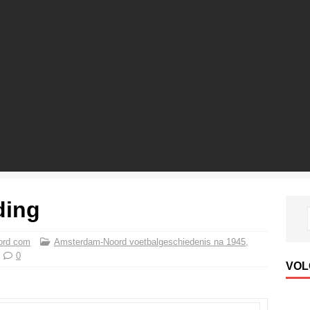
ding
ord com
Amsterdam-Noord voetbalgeschiedenis na 1945
,
0
VOL