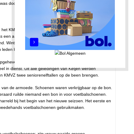
’ was door de Duitsers verboden.
e het KMVZ-bestuur voor de vereniging op te heffen. Het
as een armoedefonds, in het leven geroepen naar Duits
d. Winterhulp werd gezien als een NSB-activiteit: ‘Geen
n leden keerden zich tegen de opheffing van KMVZ.
t opgeheven MVZ zich aan bij de zeven leden van KMVZ.
el in dienst. Uit alle geledingen van Ketjen werden
on KMVZ twee seniorenelftallen op de been brengen.
jd van de armoede. Schoenen waren verkrijgbaar op de bon.
eraard ruilde niemand een bon in voor voetbalschoenen.
rreld bij het begin van het nieuwe seizoen. Het eerste en
weedehands voetbalschoenen gebruikmaken.
a voetbalschoenen; zijn vrouw naaide groene