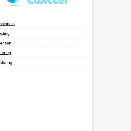
ssionals
eiding
ensen
tering
jdering