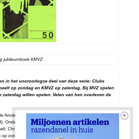
g jubileumboek KMVZ
 in het vooroorlogse deel van deze serie: Clubs
peelt op zondag en KMVZ op zaterdag. Bij MVZ spelen
p zaterdag willen spelen. Velen van hen overleven de
 de Amsterdamse Kantoorvoetbalbond (AKVB) en de
B). Onder de AKVB vielen behalve KMVZ clubs als
Christelijke voetballers, verenigd in clubs als
 op zondag spelen. Op 31 juli 1940 fuseerden alle aparte