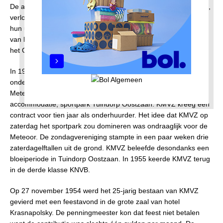
De aanhang van KMVZ was trouw. Het jubileumboek: ‘Vrouwen,
verloofdes, kinderen en supporters vergezelden de spelers op
hun uitwedstrijden (…).’ De supportersbus van KMVZ vertrok
van het Kraaienplein, ging waarschijnlijk met de pont over naar
het Centraal Station en pikte daar de supporters uit de stad op.
In 1953 verliet KMVZ het fabrieksveld bij Ketjen en het veld in
onderhuur van DWV. Een alternatief was gevonden bij de
Meteoor, dat hoofdhuurder werd van een nieuwe
accommodatie, sportpark Tuindorp Oostzaan. KMVZ kreeg een
contract voor tien jaar als onderhuurder. Het idee dat KMVZ op
zaterdag het sportpark zou domineren was ondraaglijk voor de
Meteoor. De zondagvereniging stampte in een paar weken drie
zaterdagelftallen uit de grond. KMVZ beleefde desondanks een
bloeiperiode in Tuindorp Oostzaan. In 1955 keerde KMVZ terug
in de derde klasse KNVB.
Op 27 november 1954 werd het 25-jarig bestaan van KMVZ
gevierd met een feestavond in de grote zaal van hotel
Krasnapolsky. De penningmeester kon dat feest niet betalen