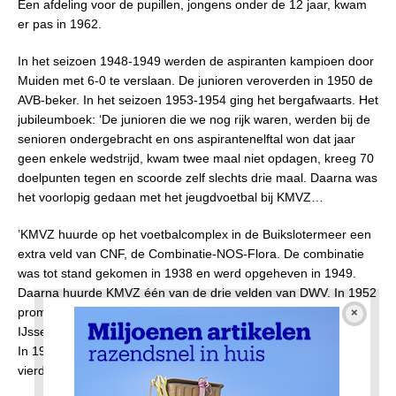
Een afdeling voor de pupillen, jongens onder de 12 jaar, kwam
er pas in 1962.
In het seizoen 1948-1949 werden de aspiranten kampioen door
Muiden met 6-0 te verslaan. De junioren veroverden in 1950 de
AVB-beker. In het seizoen 1953-1954 ging het bergafwaarts. Het
jubileumboek: ‘De junioren die we nog rijk waren, werden bij de
senioren ondergebracht en ons aspirantenelftal won dat jaar
geen enkele wedstrijd, kwam twee maal niet opdagen, kreeg 70
doelpunten tegen en scoorde zelf slechts drie maal. Daarna was
het voorlopig gedaan met het jeugdvoetbal bij KMVZ…
’KMVZ huurde op het voetbalcomplex in de Buikslotermeer een
extra veld van CNF, de Combinatie-NOS-Flora. De combinatie
was tot stand gekomen in 1938 en werd opgeheven in 1949.
Daarna huurde KMVZ één van de drie velden van DWV. In 1952
promoveerde KMVZ naar de derde klasse KNVB, waarin
IJsselmeervogels, Spakenburg en Huizen tegenstander waren.
In 1953 degradeerde de club van Ketjen meteen weer naar de
vierde klasse.