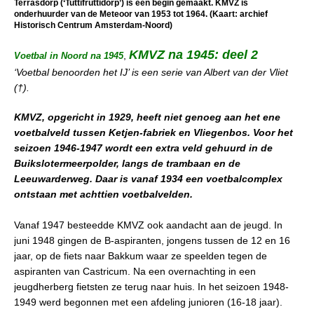
Terrasdorp (‘Tuttifruttidorp’) is een begin gemaakt. KMVZ is
onderhuurder van de Meteoor van 1953 tot 1964. (Kaart: archief
Historisch Centrum Amsterdam-Noord)
KMVZ na 1945: deel 2
,
Voetbal in Noord na 1945
‘Voetbal benoorden het IJ’ is een serie van Albert van der Vliet
(†).
KMVZ, opgericht in 1929, heeft niet genoeg aan het ene
voetbalveld tussen Ketjen-fabriek en Vliegenbos. Voor het
seizoen 1946-1947 wordt een extra veld gehuurd in de
Buikslotermeerpolder, langs de trambaan en de
Leeuwarderweg. Daar is vanaf 1934 een voetbalcomplex
ontstaan met achttien voetbalvelden.
Vanaf 1947 besteedde KMVZ ook aandacht aan de jeugd. In
juni 1948 gingen de B-aspiranten, jongens tussen de 12 en 16
jaar, op de fiets naar Bakkum waar ze speelden tegen de
aspiranten van Castricum. Na een overnachting in een
jeugdherberg fietsten ze terug naar huis. In het seizoen 1948-
1949 werd begonnen met een afdeling junioren (16-18 jaar).