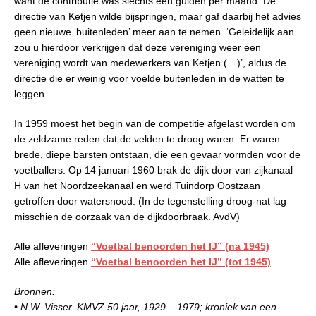
want de contributie was slechts één gulden per maand. De
directie van Ketjen wilde bijspringen, maar gaf daarbij het advies
geen nieuwe ‘buitenleden’ meer aan te nemen. ‘Geleidelijk aan
zou u hierdoor verkrijgen dat deze vereniging weer een
vereniging wordt van medewerkers van Ketjen (…)’, aldus de
directie die er weinig voor voelde buitenleden in de watten te
leggen.
In 1959 moest het begin van de competitie afgelast worden om
de zeldzame reden dat de velden te droog waren. Er waren
brede, diepe barsten ontstaan, die een gevaar vormden voor de
voetballers. Op 14 januari 1960 brak de dijk door van zijkanaal
H van het Noordzeekanaal en werd Tuindorp Oostzaan
getroffen door watersnood. (In de tegenstelling droog-nat lag
misschien de oorzaak van de dijkdoorbraak. AvdV)
Alle afleveringen
“Voetbal benoorden het IJ” (na 1945)
Alle afleveringen
“Voetbal benoorden het IJ” (tot 1945)
Bronnen:
• N.W. Visser. KMVZ 50 jaar, 1929 – 1979; kroniek van een