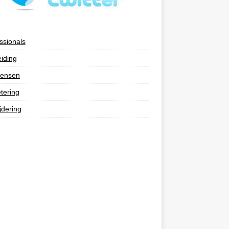
ssionals
eiding
ensen
tering
jdering