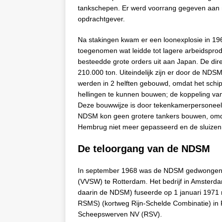
tankschepen. Er werd voorrang gegeven aan 
opdrachtgever.
Na stakingen kwam er een loonexplosie in 196
toegenomen wat leidde tot lagere arbeidsprodu
besteedde grote orders uit aan Japan. De dire
210.000 ton. Uiteindelijk zijn er door de 
werden in 2 helften gebouwd, omdat het schip
hellingen te kunnen bouwen; de koppeling van
Deze bouwwijze is door tekenkamerpersoneel 
NDSM kon geen grotere tankers bouwen, omdat
Hembrug niet meer gepasseerd en de sluizen
De teloorgang van de NDSM
In september 1968 was de NDSM gedwongen 
(VVSW) te Rotterdam. Het bedrijf in Amster
daarin de NDSM) fuseerde op 1 januari 1971
RSMS) (kortweg Rijn-Schelde Combinatie) in 
Scheepswerven NV (RSV).