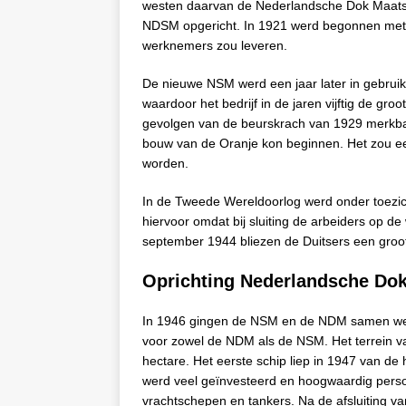
westen daarvan de Nederlandsche Dok Maatsc
NDSM opgericht. In 1921 werd begonnen met 
werknemers zou leveren.
De nieuwe NSM werd een jaar later in gebrui
waardoor het bedrijf in de jaren vijftig de g
gevolgen van de beurskrach van 1929 merkbaar
bouw van de Oranje kon beginnen. Het zou 
worden.
In de Tweede Wereldoorlog werd onder toezich
hiervoor omdat bij sluiting de arbeiders op d
september 1944 bliezen de Duitsers een groot
Oprichting Nederlandsche Dok
In 1946 gingen de NSM en de NDM samen we
voor zowel de NDM als de NSM. Het terrein va
hectare. Het eerste schip liep in 1947 van de
werd veel geïnvesteerd en hoogwaardig perso
vrachtschepen en tankers. Na de afsluiting v