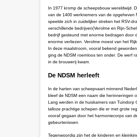
In 1977 kromp de scheepsbouw wereldwijd. D
van de 1400 werknemers van de opgeheven ND
speelde zich in zuidelijker streken het RSV-
verschillende bedrijven(Verolme en Rijn-Scheld
bedrijf gesteund met enorme bedragen door de
enorme verliezen. Verolme moest van het Rij
In deze maalstroom, vooral bekend geworden 
ging de NDSM roemloos ten onder. De werf raa
in de brouwerij kwam.
De NDSM herleeft
In de harten van scheepvaart minnend Nederl
bleef de NDSM een naam die herinneringen op
Lang werden in de huiskamers van Tuindorp O
talloze prachtige schepen die er met grote reg
vooraf gegaan door het harmoniecorps van de 
gebeurtenissen.
Tegenwoordig zijn het de kinderen en kleinki