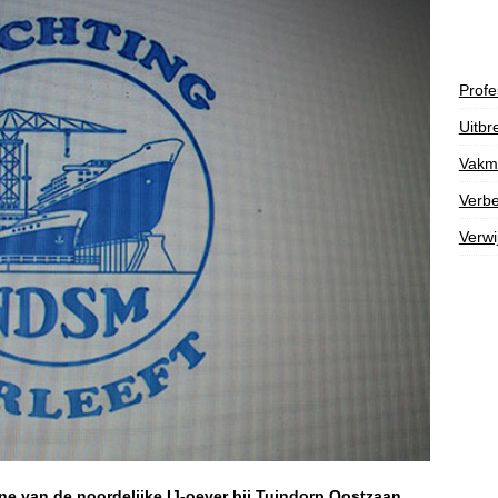
Profe
Uitbr
Vakm
Verbe
Verwi
ine van de noordelijke IJ-oever bij Tuindorp Oostzaan