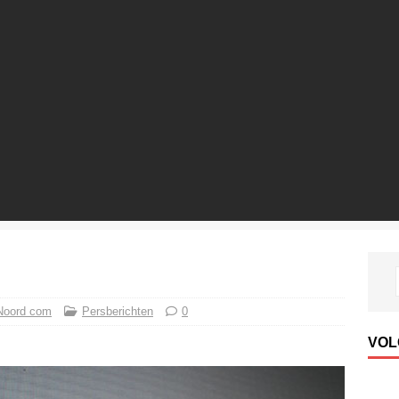
Noord com
Persberichten
0
VOL