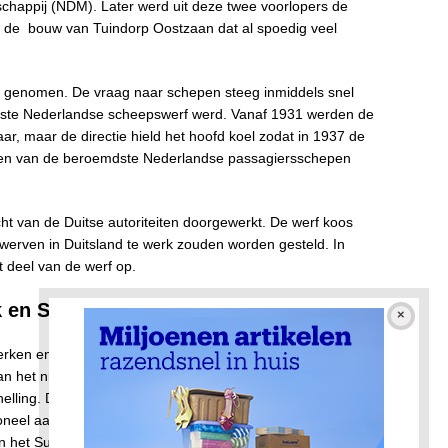
happij (NDM). Later werd uit deze twee voorlopers de
de bouw van Tuindorp Oostzaan dat al spoedig veel
k genomen. De vraag naar schepen steeg inmiddels snel
rootste Nederlandse scheepswerf werd. Vanaf 1931 werden de
, maar de directie hield het hoofd koel zodat in 1937 de
een van de beroemdste Nederlandse passagiersschepen
t van de Duitse autoriteiten doorgewerkt. De werf koos
e werven in Duitsland te werk zouden worden gesteld. In
 deel van de werf op.
 en Scheepsbouw Maatschappij v.o.f.
rken en ontstond de NDSM. De NDSM diende als paraplu
n het nieuwe bedrijf besloeg 2 kilometer IJ-oever en 90
 helling. De NDSM ontwikkelde zich tot een moderne werf; er
neel aangenomen. De orderportefeuille bestond vooral uit
an het Suezkanaal in 1956 was er veel behoefte aan