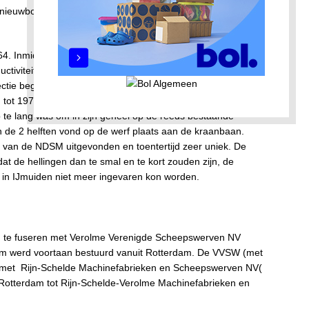
nieuwbouw boven reparatie en Shell werd een grote
4. Inmiddels was de concurrentie vanuit het buitenland sterk
ctiviteit en grote verliezen in de nieuwbouw. Shell
ctie begon zich te concentreren op tankers in de klasse van
NDSM tot 1978 nog 16 mammoet-tankers gebouwd. Deze schepen
 te lang was om in zijn geheel op de reeds bestaande
 de 2 helften vond op de werf plaats aan de kraanbaan.
van de NDSM uitgevonden en toentertijd zeer uniek. De
 de hellingen dan te smal en te kort zouden zijn, de
 in IJmuiden niet meer ingevaren kon worden.
te fuseren met Verolme Verenigde Scheepswerven NV
dam werd voortaan bestuurd vanuit Rotterdam. De VVSW (met
 met Rijn-Schelde Machinefabrieken en Scheepswerven NV(
Rotterdam tot Rijn-Schelde-Verolme Machinefabrieken en