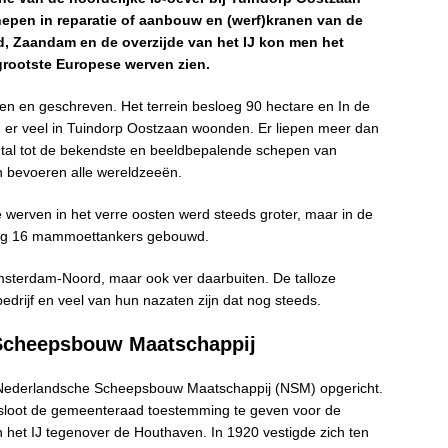
pen in reparatie of aanbouw en (werf)kranen van de
d, Zaandam en de overzijde van het IJ kon men het
rootste Europese werven zien.
n en geschreven. Het terrein besloeg 90 hectare en In de
 er veel in Tuindorp Oostzaan woonden. Er liepen meer dan
tal tot de bekendste en beeldbepalende schepen van
 bevoeren alle wereldzeeën.
werven in het verre oosten werd steeds groter, maar in de
 nog 16 mammoettankers gebouwd.
sterdam-Noord, maar ook ver daarbuiten. De talloze
drijf en veel van hun nazaten zijn dat nog steeds.
 Scheepsbouw Maatschappij
ederlandsche Scheepsbouw Maatschappij (NSM) opgericht.
besloot de gemeenteraad toestemming te geven voor de
n het IJ tegenover de Houthaven. In 1920 vestigde zich ten