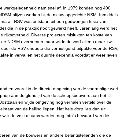
e werkgelegenheid nam snel af. In 1979 konden nog 400
SM blijven werken bij de nieuw opgerichte NSM. Inmiddels
drama af. RSV was ontstaan uit een gedwongen fusie van
e) die in de praktijk nooit gewerkt heeft. Jarenlang werd het
 rijksoverheid. Diverse projecten mislukten ten koste van
k de NDSM overnemen maar wilde de werf alleen maar kwijt.
door de RSV-enquete die vernietigend uitpakte voor de RSV,
kte in verval en het duurde decennia voordat er weer leven
and en vooral in de directe omgeving van de voormalige werf
riep aan de glorietijd van de scheepsbouwers aan het IJ.
ostzaan en wijde omgeving nog verhalen verteld over de
elmaat van de helling liepen. Het hele dorp liep dan uit
wijk. In vele albums werden nog foto’s bewaard van die
nderen van de bouwers en andere belangstellenden die de