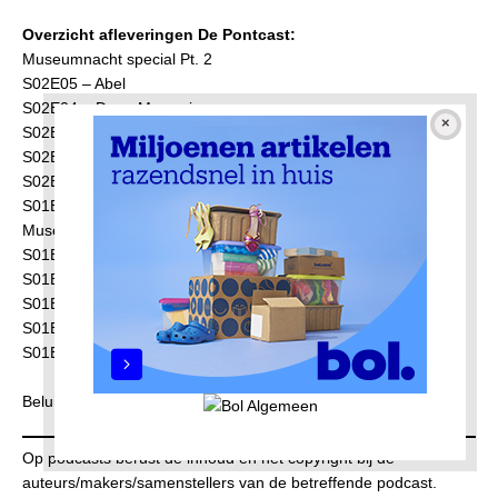
Overzicht afleveringen De Pontcast:
Museumnacht special Pt. 2
S02E05 – Abel
S02E04 – Daan Meeuwig
S02E03 – Ellen Brudet
S02E02 – Oussama Ahammoud
S02E01 – Colin & Jordy van SkateCafe
S01E06 – Paul Scheerder
Museumnacht special
S01E05 – Sam de Jong
S01EO4 – Lamyn Belgaroui
S01E03 – RBDjan
S01E02 – Coby van Berkum
S01E01 – Massih Hutak
Beluister de afleveringen op
open spotify
Op podcasts berust de inhoud en het copyright bij de
auteurs/makers/samenstellers van de betreffende podcast.