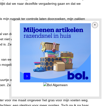
t blijkt dat we naar dezelfde vergadering gaan en dat we
s mijn rugzak ter controle laten doorzoeken, mijn zakken
l van de vergaderruimte, waar ik inmiddels zit en ‘onze’
eet niet waarvoor of waartegen de mensen demonstreren,
 is. Ze krijgen in ieder geval wel aandacht:
 van een brief van Rijkswaterstaat aan de stad.
en mogelijke Javabrug. Hun conclusie: voor de scheepvaart te
kuurtje over de mogelijke komst van de Javabrug. Bewoners,
en. Ze zijn allemaal tegen een brug en voor een tunnel.
ter voor me maait ongeveer het gras voor mijn voeten weg.
edachten: een pleidooi voor meer pontjes. Toch ga ik na haar