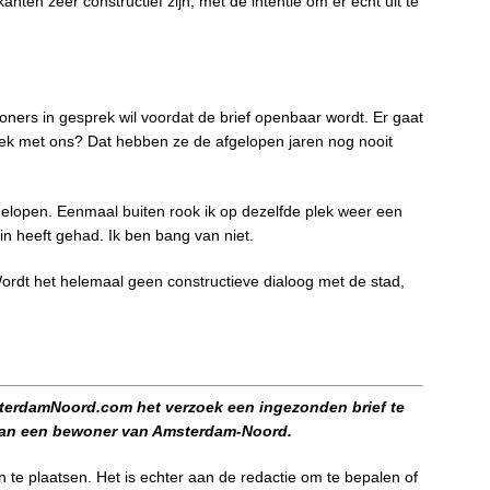
nten zeer constructief zijn, met de intentie om er echt uit te
ners in gesprek wil voordat de brief openbaar wordt. Er gaat
prek met ons? Dat hebben ze de afgelopen jaren nog nooit
gelopen. Eenmaal buiten rook ik op dezelfde plek weer een
in heeft gehad. Ik ben bang van niet.
. Wordt het helemaal geen constructieve dialoog met de stad,
sterdamNoord.com het verzoek een ingezonden brief te
 van een bewoner van Amsterdam-Noord.
 te plaatsen. Het is echter aan de redactie om te bepalen of