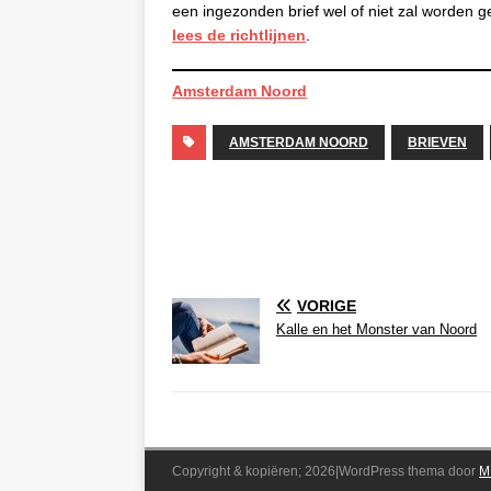
een ingezonden brief wel of niet zal worden g
lees de richtlijnen
.
Amsterdam Noord
AMSTERDAM NOORD
BRIEVEN
VORIGE
Kalle en het Monster van Noord
Copyright & kopiëren; 2026|WordPress thema door
M