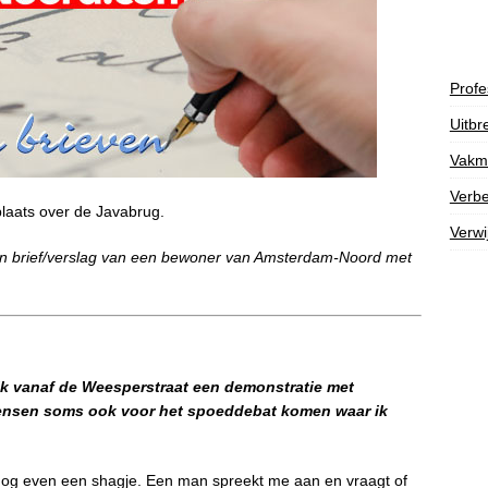
Profe
Uitbr
Vakm
Verbe
aats over de Javabrug.
Verwi
n brief/verslag van een bewoner van Amsterdam-Noord met
 ik vanaf de Weesperstraat een demonstratie met
mensen soms ook voor het spoeddebat komen waar ik
k nog even een shagje. Een man spreekt me aan en vraagt of