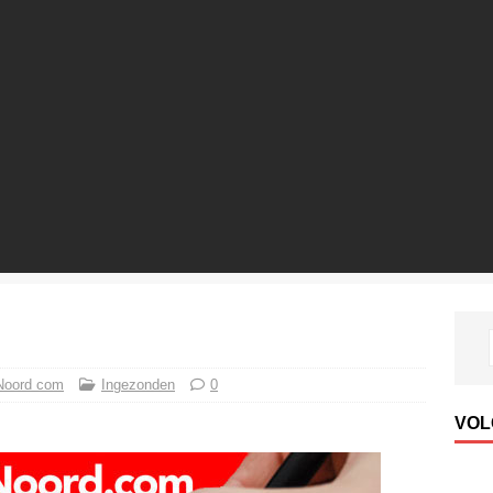
Noord com
Ingezonden
0
VOL