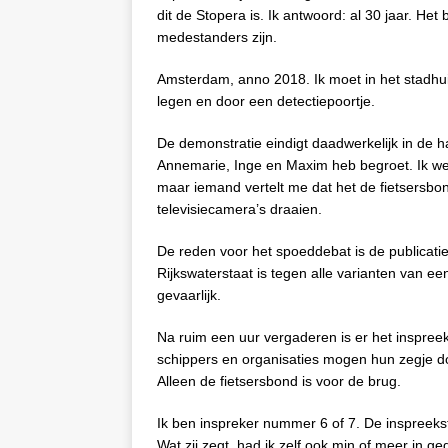
dit de Stopera is. Ik antwoord: al 30 jaar. He
medestanders zijn.
Amsterdam, anno 2018. Ik moet in het stadhui
legen en door een detectiepoortje.
De demonstratie eindigt daadwerkelijk in de ha
Annemarie, Inge en Maxim heb begroet. Ik w
maar iemand vertelt me dat het de fietsersbond
televisiecamera’s draaien.
De reden voor het spoeddebat is de publicatie
Rijkswaterstaat is tegen alle varianten van e
gevaarlijk.
Na ruim een uur vergaderen is er het inspree
schippers en organisaties mogen hun zegje do
Alleen de fietsersbond is voor de brug.
Ik ben inspreker nummer 6 of 7. De inspreeks
Wat zij zegt, had ik zelf ook min of meer in g