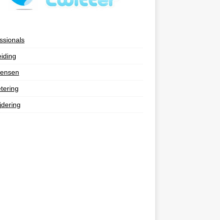
ssionals
eiding
ensen
tering
jdering