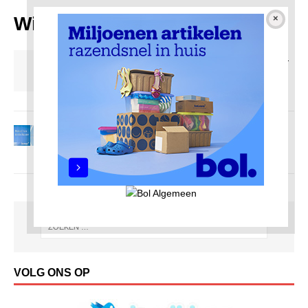
Winkelen
Ondernemersechtpaar Entius begint Etos in
Molenwijk
11 juli 2018
Redactie AmsterdamNoord com
Winkelen in Amsterdam-Noord
15 januari 2015
Redactie AmsterdamNoord com
VOLG ONS OP