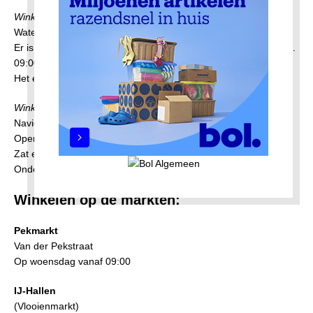
Winkelcentrum Waterlandplein
Waterlandplein, Amsterdam-Noord
Er is betaald parkeren rondom het Waterlandplein. (ma. t/m zat.
09:00 – 18:00 uur)
Het eerste uur met parkeerschijf gratis.
Winkelcentrum Molenwijk
Navigatie: Stellingweg 187, 1035 EP Amsterdam-Noord
Openingstijden Ma t/m Vr: 09:00 uur – 18:00 uur
Zat en Zon: 09:00 uur – 17:00 uur
Onder voorbehoud specifieke openingstijden winkels.
Winkelen op de markten:
Pekmarkt
Van der Pekstraat
Op woensdag vanaf 09:00
IJ-Hallen
(Vlooienmarkt)