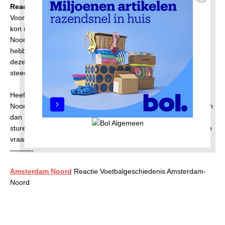
Reactie Voetbalgeschiedenis Amsterdam-Noord
Voorheen stond op deze pagina een reactieformulier waarop u
kon reageren op de serie Voetbalgeschiedenis Amsterdam-
Noord. Door het overlijden van de auteur (Albert van der Vliet)
hebben wij het formulier opgeheven. Het kan zo zijn dat u op
deze pagina terecht bent gekomen via een oude link die nog
steeds doorverwijst.
Heeft u vragen over de serie Voetbalgeschiedenis Amsterdam-
Noord kunt u een email sturen via deze link:
Contact
. Wij zullen
dan kijken of wij uw vraag kunnen beantwoorden en eventueel
sturen wij deze door indien wij denken iemand te kennen die de
vraag wel kan beantwoorden.
———-
Amsterdam Noord
Reactie Voetbalgeschiedenis Amsterdam-
Noord