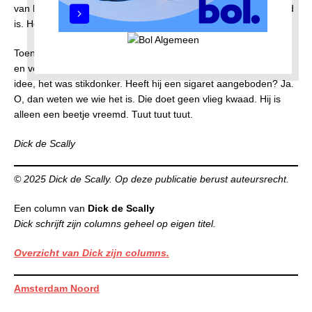
van het leven. En de belangrijkste: als het water maar niet koud
is. Help roepen in die herrie was zinloos.
Toen ik ongedeerd in Noord aankwam, belde ik thuis de politie
en vertelde over mijn avontuur. Hoe zag die man eruit? Geen
idee, het was stikdonker. Heeft hij een sigaret aangeboden? Ja.
O, dan weten we wie het is. Die doet geen vlieg kwaad. Hij is
alleen een beetje vreemd. Tuut tuut tuut.
Dick de Scally
© 2025 Dick de Scally. Op deze publicatie berust auteursrecht.
Een column van
Dick de Scally
Dick schrijft zijn columns geheel op eigen titel.
Overzicht van Dick zijn columns.
Amsterdam Noord