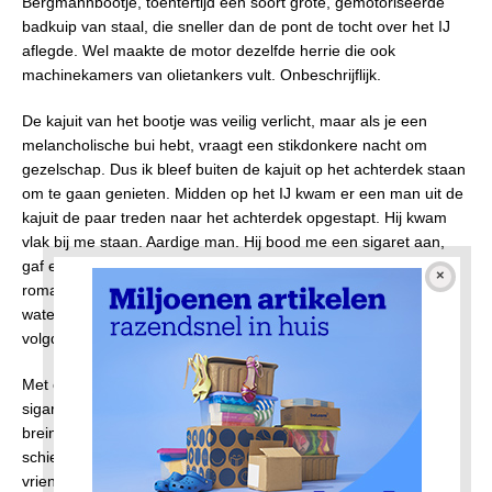
Bergmannbootje, toentertijd een soort grote, gemotoriseerde
badkuip van staal, die sneller dan de pont de tocht over het IJ
aflegde. Wel maakte de motor dezelfde herrie die ook
machinekamers van olietankers vult. Onbeschrijflijk.
De kajuit van het bootje was veilig verlicht, maar als je een
melancholische bui hebt, vraagt een stikdonkere nacht om
gezelschap. Dus ik bleef buiten de kajuit op het achterdek staan
om te gaan genieten. Midden op het IJ kwam er een man uit de
kajuit de paar treden naar het achterdek opgestapt. Hij kwam
vlak bij me staan. Aardige man. Hij bood me een sigaret aan,
gaf een vuurtje en sprak toen een paar regels die zo uit een
romantisch gedicht konden komen. ‘De hemel is zwart en het
water is zwart.’ Dat was ik met hem eens, maar met wat erop
volgde niet.
Met onheilspellende stem vervolgde hij: ‘Je rookt nu je laatste
sigaret, want jij gaat straks overboord.’ Op dat moment is je
brein een wonder van redeloos denken. Tientallen gedachten
schieten door je hoofd. Over je eventuele redding, je ouders, je
vriendin, je zwemkunst, je school, je kleren, kortom over de zin