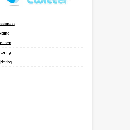
ssionals
eiding
ensen
tering
jdering