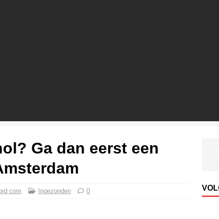
hol? Ga dan eerst een
 Amsterdam
VOL
ord com
Ingezonden
0