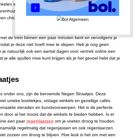
winkelen in Amsterdam? De stad staat bekend om haar diverse
arenhuizen zoals de Bijenkorf tot boetiekjes en markten. Het
r een chic modezaak of unieke souvenirs, Amsterdam heeft
r met de trein binnen een paar minuten bent en vervolgens je
, zodat je deze niet hoeft mee te slepen. Heb je nog geen
un je natuurlijk ook een aantal dagen voor vertrek online een
t je alle spullen mee kunt krijgen als je het gevoel hebt dat je
aatjes
s onder ons, zijn de beroemde Negen Straatjes. Deze
met unieke boetiekjes, vintage winkels en gezellige cafés.
dgemaakte sieraden en kunstvoorwerpen. Het is de perfecte
en door al het moois dat de winkels te bieden hebben. Is er
line een paar
regenlaarzen
om je voeten droog te houden,
 namelijk regelmatig dat regenjassen en ook regenlaarzen
iet zozeer om droog te blijven. Hoe leuk is het om met een