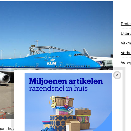
Profe
Uitbr
Vakm
Verbe
Verwi
en, heb je misschien wel wat tijd over voordat je vlucht