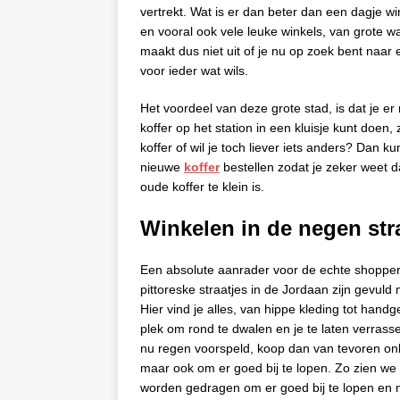
vertrekt. Wat is er dan beter dan een dagje 
en vooral ook vele leuke winkels, van grote w
maakt dus niet uit of je nu op zoek bent naa
voor ieder wat wils.
Het voordeel van deze grote stad, is dat je e
koffer op het station in een kluisje kunt doen
koffer of wil je toch liever iets anders? Dan k
nieuwe
koffer
bestellen zodat je zeker weet da
oude koffer te klein is.
Winkelen in de negen str
Een absolute aanrader voor de echte shopper
pittoreske straatjes in de Jordaan zijn gevuld 
Hier vind je alles, van hippe kleding tot han
plek om rond te dwalen en je te laten verrass
nu regen voorspeld, koop dan van tevoren on
maar ook om er goed bij te lopen. Zo zien we
worden gedragen om er goed bij te lopen en n