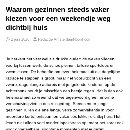
Waarom gezinnen steeds vaker
kiezen voor een weekendje weg
dichtbij huis
2 juni 2026
Redactie AmsterdamNoord com
Je herkent het vast wel als drukke ouder: de weken vliegen
voorbij tussen werk, de schoolpleinen, talloze sportclubs en
zwemlessen. De behoefte om even helemaal uit die dagelijkse
ratrace te stappen is groot, maar het vooruitzicht van een
zware, dagenlange autoreis met jengelende kinderen op de
achterbank houdt je misschien een beetje tegen. Het is dan ook
helemaal niet zo vreemd dat we tegenwoordig een enorme
verschuiving zien in ons reisgedrag. Steeds meer jonge
gezinnen ruilen die ene lange, verre zomervakantie in voor
meerdere korte, ontspannen vakanties lekker dichtbij huis. Het
levert niet alleen veel minder inpakstress op, maar het zorgt ook
voor onbetaalbare, spontane momenten met je gezin!