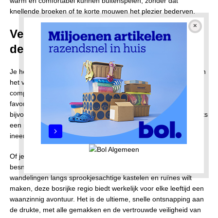
warm en comfortabel kunnen buitenspelen, zonder dat
knellende broeken of te korte mouwen het plezier bederven.
Verrassende avonturen direct over
de grens
Je hoeft echt geen duizenden kilometers te rijden of urenlang in
het vliegtuig te zitten om het gevoel te hebben dat je in een
compleet andere wereld bent beland. Een van de absolute
favorieten voor een perfecte, korte gezinsvakantie is
bijvoorbeeld het prachtige, heuvelachtige
sauerland
. Op slechts
een paar uurtjes rijden vanaf de Nederlandse grens, sta je
ineens midden in de indrukwekkende, groene natuur.
Of je nu in de winter samen van de kindvriendelijke,
besneeuwde hellingen wilt glijden of in de lente eindeloze
wandelingen langs sprookjesachtige kastelen en ruïnes wilt
maken, deze bosrijke regio biedt werkelijk voor elke leeftijd een
waanzinnig avontuur. Het is de ultieme, snelle ontsnapping aan
de drukte, met alle gemakken en de vertrouwde veiligheid van